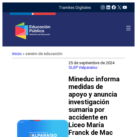
Instagram
LinkedIn
Facebook
X
YouTu
Tramites Digitales
Inicio
»
seremi de educación
25 de septiembre de 2024
SLEP Valparaíso
Mineduc informa
medidas de
apoyo y anuncia
investigación
sumaria por
accidente en
Liceo María
Franck de Mac