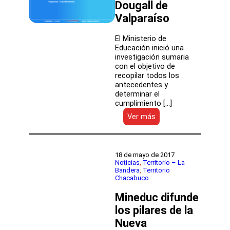
Dougall de
Valparaíso
El Ministerio de
Educación inició una
investigación sumaria
con el objetivo de
recopilar todos los
antecedentes y
determinar el
cumplimiento […]
:
Ver más
Mineduc
informa
medidas
de
18 de mayo de 2017
apoyo
Noticias
, 
Territorio – La
Bandera
, 
Territorio
y
Chacabuco
anuncia
investigación
Mineduc difunde
sumaria
por
los pilares de la
accidente
Nueva
en