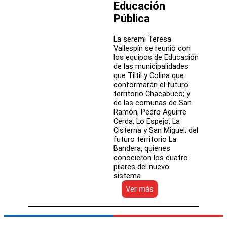
Educación
Liceo
María
Pública
Franck
de
La seremi Teresa
Mac
Vallespín se reunió con
Dougall
los equipos de Educación
de
de las municipalidades
Valparaíso
que Tiltil y Colina que
conformarán el futuro
territorio Chacabuco; y
de las comunas de San
Ramón, Pedro Aguirre
Cerda, Lo Espejo, La
Cisterna y San Miguel, del
futuro territorio La
Bandera, quienes
conocieron los cuatro
pilares del nuevo
sistema.
:
Ver más
Mineduc
difunde
los
pilares