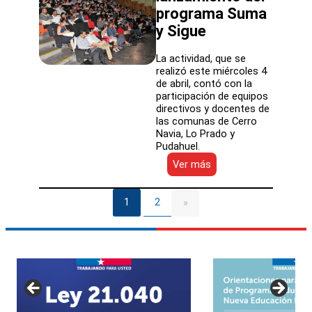
la
programa Suma
Nueva
y Sigue
Educación
Pública
La actividad, que se
realizó este miércoles 4
de abril, contó con la
participación de equipos
directivos y docentes de
las comunas de Cerro
Navia, Lo Prado y
Pudahuel.
:
Ver más
Servicio
Local
de
1
2
»
Educación
Pública
de
Barrancas
y
CPEIP
realizan
lanzamiento