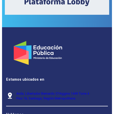
Estamos ubicados en
Avda. Libertador Bernardo O’Higgins 1449 Torre 4
Piso 16, Santiago, Región Metropolitana.