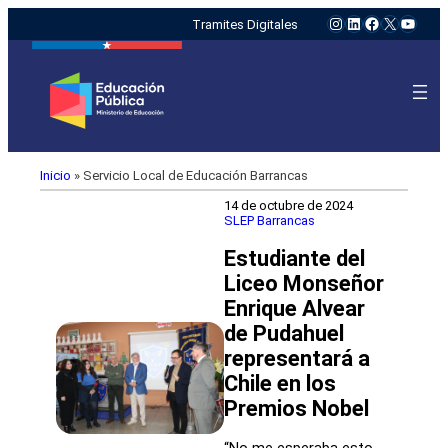
Instagram
LinkedIn
Facebook
X
YouTu
Tramites Digitales
Inicio
»
Servicio Local de Educación Barrancas
14 de octubre de 2024
SLEP Barrancas
Estudiante del
Liceo Monseñor
Enrique Alvear
de Pudahuel
representará a
Chile en los
Premios Nobel