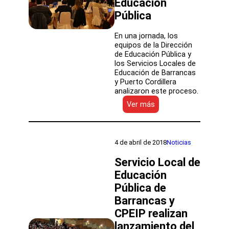
Educación
Pública
En una jornada, los
equipos de la Dirección
de Educación Pública y
los Servicios Locales de
Educación de Barrancas
y Puerto Cordillera
analizaron este proceso.
:
Ver más
Equipos
de
la
Dirección
4 de abril de 2018
Noticias
y
Servicios
Servicio Local de
Locales
Educación
evalúan
Pública de
el
proceso
Barrancas y
de
CPEIP realizan
implementación
de
lanzamiento del