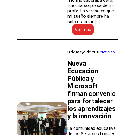
“No me esperaba esto,
fue una sorpresa de mi
profe. La verdad es que
mi sueño siempre ha
sido estudiar […]
:
Ver más
Estudiante
del
Liceo
Monseñor
8 de mayo de 2018
Noticias
Enrique
Alvear
Nueva
de
Educación
Pudahuel
Pública y
representará
a
Microsoft
Chile
firman convenio
en
los
para fortalecer
Premios
los aprendizajes
Nobel
y la innovación
La comunidad educativa
de los Servicios Locales