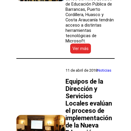
de Educación Pública de
Barrancas, Puerto
Cordillera, Huasco y
Costa Araucanía tendrán
acceso a distintas
herramientas
tecnológicas de
Microsoft.
:
Ver más
Nueva
Educación
Pública
y
11 de abril de 2018
Noticias
Microsoft
firman
Equipos de la
convenio
Dirección y
para
Servicios
fortalecer
los
Locales evalúan
aprendizajes
el proceso de
y
la
implementación
innovación
de la Nueva