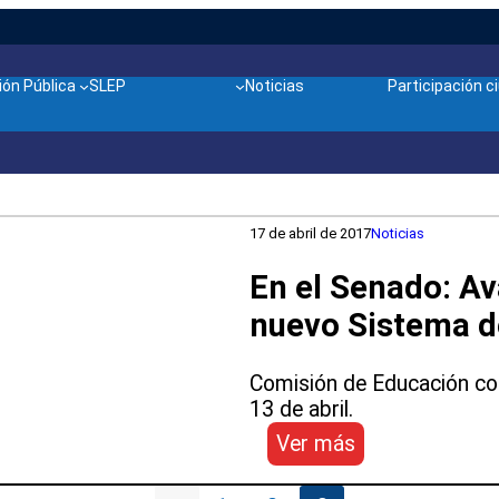
ón Pública
SLEP
Noticias
Participación 
17 de abril de 2017
Noticias
En el Senado: Av
nuevo Sistema d
Comisión de Educación com
13 de abril.
:
Ver más
En
el