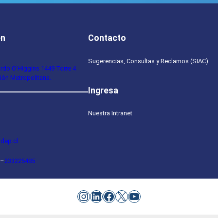
en
Contacto
Sugerencias, Consultas y Reclamos (SIAC)
ardo O’Higgins 1449 Torre 4
ión Metropolitana.
Ingresa
Nuestra Intranet
dep.cl
–
233225485
Instagram
LinkedIn
Facebook
X
YouTube