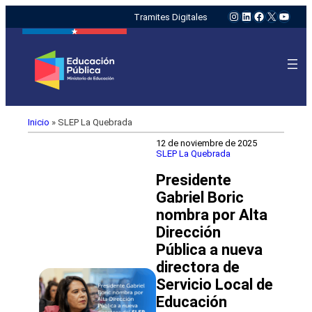
Instagram
LinkedIn
Facebook
X
YouTu
Tramites Digitales
Inicio
»
SLEP La Quebrada
12 de noviembre de 2025
SLEP La Quebrada
Presidente
Gabriel Boric
nombra por Alta
Dirección
Pública a nueva
directora de
Servicio Local de
Educación