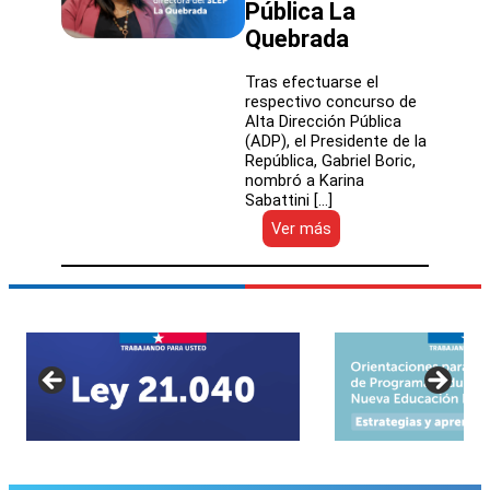
Pública La
Quebrada
Tras efectuarse el
respectivo concurso de
Alta Dirección Pública
(ADP), el Presidente de la
República, Gabriel Boric,
nombró a Karina
Sabattini […]
:
Ver más
Presidente
Gabriel
Boric
nombra
por
Alta
Dirección
Pública
a
nueva
directora
de
Servicio