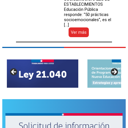
ESTABLECIMIENTOS
Educación Pública
responde: “50 prácticas
socioemocionales”, es el
[…]
:
Ver más
Lanzamiento
«50
prácticas
socioemocionales»