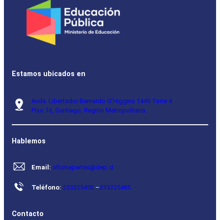
Estamos ubicados en
Avda. Libertador Bernardo O’Higgins 1449 Torre 4
Piso 16, Santiago, Región Metropolitana.
Hablemos
Email:
oficinapartes@dep.cl
Teléfono:
233225492
–
233225485
Contacto