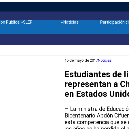
ón Pública
SLEP
Noticias
Participación 
15 de mayo de 2017
Noticias
Estudiantes de l
representan a Ch
en Estados Unid
– La ministra de Educación
Bicentenario Abdón Cifuent
esta competencia que se d
los años se ha perdido el 