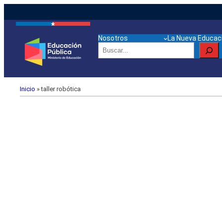
Nosotros
La Nueva Educaci
Buscar
Inicio
»
taller robótica