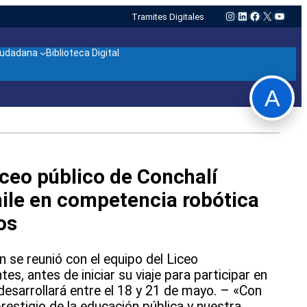
Instagram
LinkedIn
Facebook
X
YouTu
Tramites Digitales
ciudadana
Biblioteca Digital
A
iceo público de Conchalí
ile en competencia robótica
os
 se reunió con el equipo del Liceo
es, antes de iniciar su viaje para participar en
esarrollará entre el 18 y 21 de mayo. – «Con
prestigio de la educación pública y nuestra