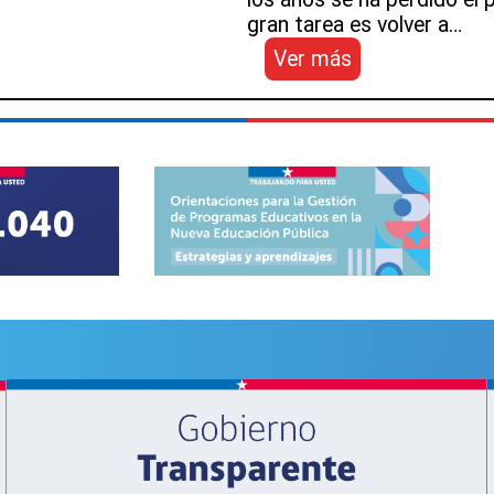
gran tarea es volver a…
:
Ver más
Estudiantes
de
liceo
público
de
Conchalí
representan
a
Chile
en
competencia
robótica
en
Estados
Unidos