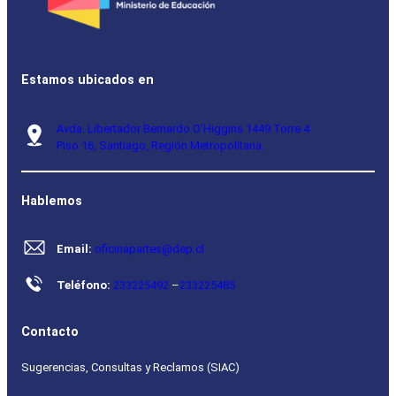
Estamos ubicados en
Avda. Libertador Bernardo O’Higgins 1449 Torre 4
Piso 16, Santiago, Región Metropolitana.
Hablemos
Email:
oficinapartes@dep.cl
Teléfono:
233225492
–
233225485
Contacto
Sugerencias, Consultas y Reclamos (SIAC)