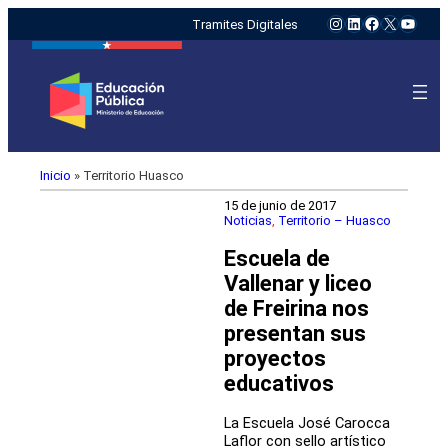
Instagram
LinkedIn
Facebook
X
YouTu
Tramites Digitales
Inicio
»
Territorio Huasco
15 de junio de 2017
Noticias
, 
Territorio – Huasco
Escuela de
Vallenar y liceo
de Freirina nos
presentan sus
proyectos
educativos
La Escuela José Carocca
Laflor con sello artístico