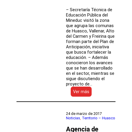
– Secretaría Técnica de
Educación Pública del
Mineduc visitó la zona
que agrupa las comunas
de Huasco, Vallenar, Alto
del Carmen y Freirina que
forman parte del Plan de
Anticipación, iniciativa
que busca fortalecer la
educación. – Además
conocieron los avances
que se han desarrollado
en el sector, mientras se
sigue discutiendo el
proyecto de…
:
Ver más
Territorio
Huasco
organiza
Segunda
24 de marzo de 2017
Jornada
Noticias
, 
Territorio – Huasco
para
Agencia de
directores