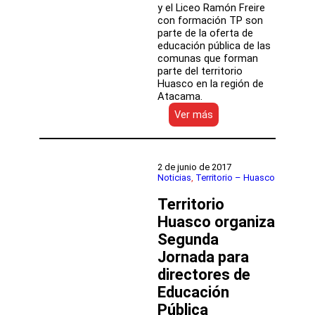
y el Liceo Ramón Freire
con formación TP son
parte de la oferta de
educación pública de las
comunas que forman
parte del territorio
Huasco en la región de
Atacama.
:
Ver más
Escuela
de
Vallenar
y
2 de junio de 2017
liceo
Noticias
, 
Territorio – Huasco
de
Territorio
Freirina
nos
Huasco organiza
presentan
Segunda
sus
proyectos
Jornada para
educativos
directores de
Educación
Pública