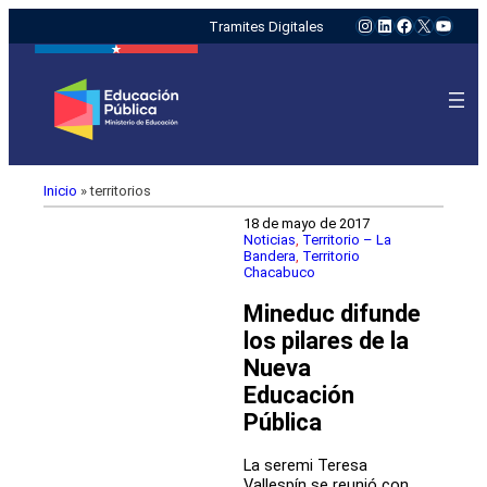
Instagram
LinkedIn
Facebook
X
YouTu
Tramites Digitales
Inicio
»
territorios
18 de mayo de 2017
Noticias
, 
Territorio – La
Bandera
, 
Territorio
Chacabuco
Mineduc difunde
los pilares de la
Nueva
Educación
Pública
La seremi Teresa
Vallespín se reunió con