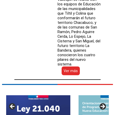
los equipos de Educación
de las municipalidades
que Tiltil y Colina que
conformarán el futuro
territorio Chacabuco; y
de las comunas de San
Ramón, Pedro Aguirre
Cerda, Lo Espejo, La
Cisterna y San Miguel, del
futuro territorio La
Bandera, quienes
conocieron los cuatro
pilares del nuevo
sistema.
:
Ver más
Mineduc
difunde
los
pilares
de
la
Nueva
Educación
Pública