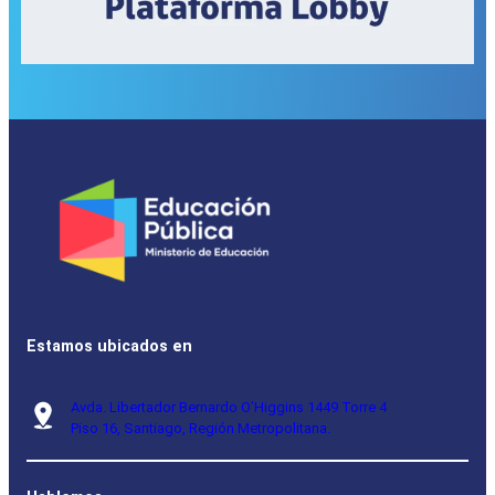
Estamos ubicados en
Avda. Libertador Bernardo O’Higgins 1449 Torre 4
Piso 16, Santiago, Región Metropolitana.