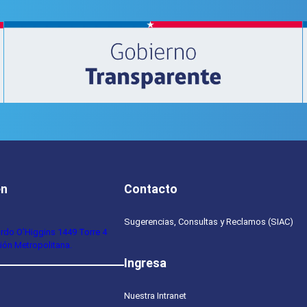
for
Education
en
Contacto
Sugerencias, Consultas y Reclamos (SIAC)
ardo O’Higgins 1449 Torre 4
ión Metropolitana.
Ingresa
Nuestra Intranet