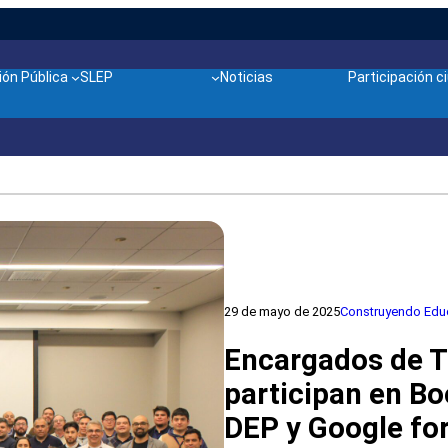
ón Pública
SLEP
Noticias
Participación 
29 de mayo de 2025
Construyendo Educ
Encargados de T
participan en B
DEP y Google fo