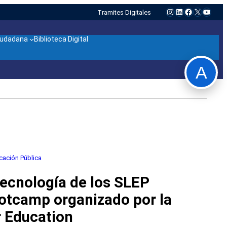
Instagram
LinkedIn
Facebook
X
YouTu
Tramites Digitales
ciudadana
Biblioteca Digital
A
ación Pública
ecnología de los SLEP
ootcamp organizado por la
r Education