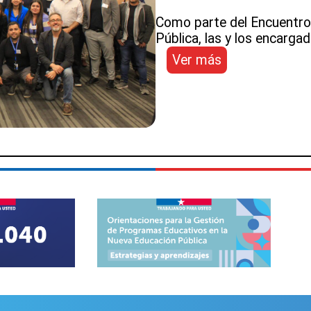
Como parte del Encuentro 
Pública, las y los encargad
:
Ver más
Encargados
de
Tecnología
de
los
SLEP
participan
en
Bootcamp
organizado
por
la
DEP
y
Google