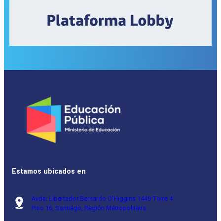
Estamos ubicados en
Avda. Libertador Bernardo O’Higgins 1449 Torre 4
Piso 16, Santiago, Región Metropolitana.