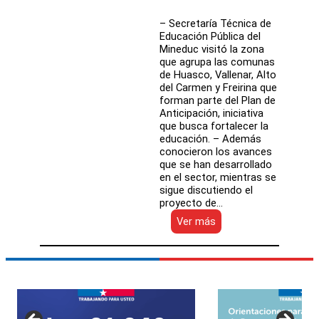
– Secretaría Técnica de
Educación Pública del
Mineduc visitó la zona
que agrupa las comunas
de Huasco, Vallenar, Alto
del Carmen y Freirina que
forman parte del Plan de
Anticipación, iniciativa
que busca fortalecer la
educación. – Además
conocieron los avances
que se han desarrollado
en el sector, mientras se
sigue discutiendo el
proyecto de…
:
Ver más
Territorio
Huasco
organiza
Segunda
Jornada
para
directores