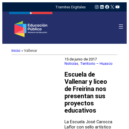
Instagram
LinkedIn
Facebook
X
YouTu
Tramites Digitales
Inicio
»
Vallenar
15 de junio de 2017
Noticias
, 
Territorio – Huasco
Escuela de
Vallenar y liceo
de Freirina nos
presentan sus
proyectos
educativos
La Escuela José Carocca
Laflor con sello artístico