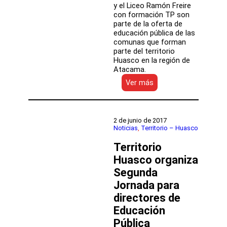
y el Liceo Ramón Freire
con formación TP son
parte de la oferta de
educación pública de las
comunas que forman
parte del territorio
Huasco en la región de
Atacama.
:
Ver más
Escuela
de
Vallenar
y
2 de junio de 2017
liceo
Noticias
, 
Territorio – Huasco
de
Territorio
Freirina
nos
Huasco organiza
presentan
Segunda
sus
proyectos
Jornada para
educativos
directores de
Educación
Pública