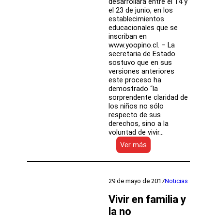
desarrollará entre el 14 y
el 23 de junio, en los
establecimientos
educacionales que se
inscriban en
www.yoopino.cl. – La
secretaria de Estado
sostuvo que en sus
versiones anteriores
este proceso ha
demostrado “la
sorprendente claridad de
los niños no sólo
respecto de sus
derechos, sino a la
voluntad de vivir…
:
Ver más
Ministra
Delpiano
invita
a
29 de mayo de 2017
Noticias
niños,
niñas
Vivir en familia y
y
la no
adolescentes