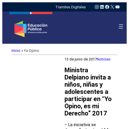
Instagram
LinkedIn
Facebook
X
YouTu
Tramites Digitales
Inicio
»
Yo Opino
13 de junio de 2017
Noticias
Ministra
Delpiano invita a
niños, niñas y
adolescentes a
participar en “Yo
Opino, es mi
Derecho” 2017
– La iniciativa se