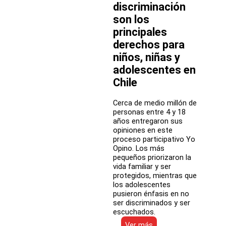
discriminación
a
participar
son los
en
principales
“Yo
Opino,
derechos para
es
niños, niñas y
mi
adolescentes en
Derecho”
2017
Chile
Cerca de medio millón de
personas entre 4 y 18
años entregaron sus
opiniones en este
proceso participativo Yo
Opino. Los más
pequeños priorizaron la
vida familiar y ser
protegidos, mientras que
los adolescentes
pusieron énfasis en no
ser discriminados y ser
escuchados.
:
Ver más