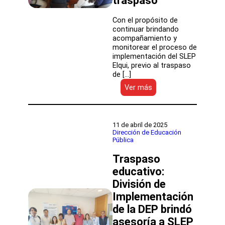
traspaso
Con el propósito de
continuar brindando
acompañamiento y
monitorear el proceso de
implementación del SLEP
Elqui, previo al traspaso
de […]
:
Ver más
Dirección
de
Educación
Pública
11 de abril de 2025
monitorea
Dirección de Educación
Pública
avances
de
Traspaso
SLEP
Elqui
educativo:
para
División de
un
Implementación
efectivo
traspaso
de la DEP brindó
asesoría a SLEP