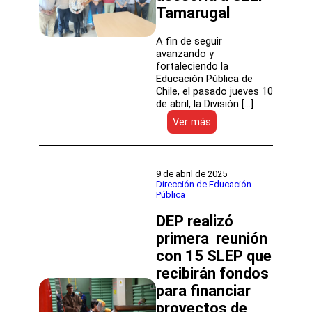
Tamarugal
A fin de seguir
avanzando y
fortaleciendo la
Educación Pública de
Chile, el pasado jueves 10
de abril, la División […]
:
Ver más
Traspaso
educativo:
División
de
9 de abril de 2025
Implementación
Dirección de Educación
Pública
de
la
DEP realizó
DEP
brindó
primera reunión
asesoría
con 15 SLEP que
a
recibirán fondos
SLEP
Tamarugal
para financiar
proyectos de