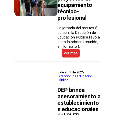
equipamiento
técnico-
profesional
La jornada del martes 8
de abril, la Dirección de
Educación Pública llevó a
cabo la primera reunión,
en formato […]
:
Ver más
DEP
realizó
primera
reunión
8 de abril de 2025
con
Dirección de Educación
Pública
15
SLEP
DEP brinda
que
recibirán
asesoramiento a
fondos
establecimiento
para
s educacionales
financiar
proyectos