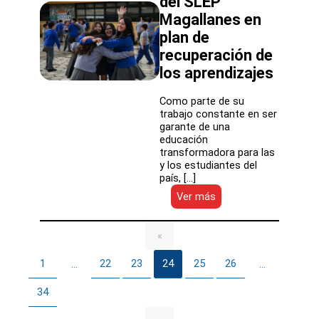
del SLEP
de
Magallanes en
equipamiento
técnico-
plan de
profesional
recuperación de
los aprendizajes
Como parte de su
trabajo constante en ser
garante de una
educación
transformadora para las
y los estudiantes del
país, […]
:
Ver más
DEP
brinda
asesoramiento
«
a
establecimientos
1
22
23
24
25
26
…
…
educacionales
del
34
SLEP
Magallanes