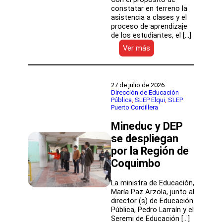
constatar en terreno la
asistencia a clases y el
proceso de aprendizaje
de los estudiantes, el […]
:
Ver más
Con
foco
en
la
27 de julio de 2026
asistencia
Dirección de Educación
Pública
, 
SLEP Elqui
, 
SLEP
a
Puerto Cordillera
clases,
director
Mineduc y DEP
(s)
de
se despliegan
Educación
por la Región de
Pública
Coquimbo
visitó
Escuela
Cadete
La ministra de Educación,
Arturo
María Paz Arzola, junto al
Prat
director (s) de Educación
Pública, Pedro Larraín y el
Seremi de Educación […]