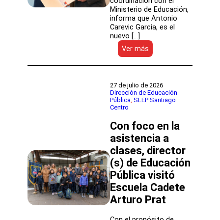
coordinación con el
Ministerio de Educación,
informa que Antonio
Carevic Garcia, es el
nuevo […]
:
Ver más
DEP
presentó
a
nuevo
27 de julio de 2026
director
Dirección de Educación
Pública
, 
SLEP Santiago
ejecutivo
Centro
suplente
del
Con foco en la
SLEP
Licancabur
asistencia a
clases, director
(s) de Educación
Pública visitó
Escuela Cadete
Arturo Prat
Con el propósito de