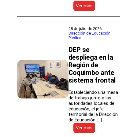
:
Ver más
Mineduc
y
DEP
se
18 de julio de 2026
despliegan
Dirección de Educación
Pública
por
la
DEP se
Región
de
despliega en la
Coquimbo
Región de
Coquimbo ante
sistema frontal
Estableciendo una mesa
de trabajo junto a las
autoridades locales de
educación, el jefe
territorial de la Dirección
de Educación […]
:
Ver más
DEP