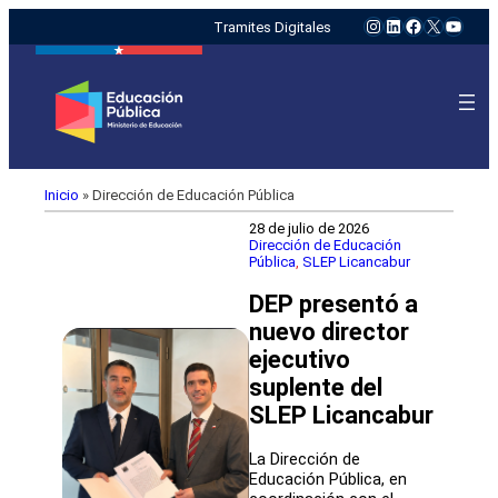
Instagram
LinkedIn
Facebook
X
YouTu
Tramites Digitales
Inicio
»
Dirección de Educación Pública
28 de julio de 2026
Dirección de Educación
Pública
, 
SLEP Licancabur
DEP presentó a
nuevo director
ejecutivo
suplente del
SLEP Licancabur
La Dirección de
Educación Pública, en