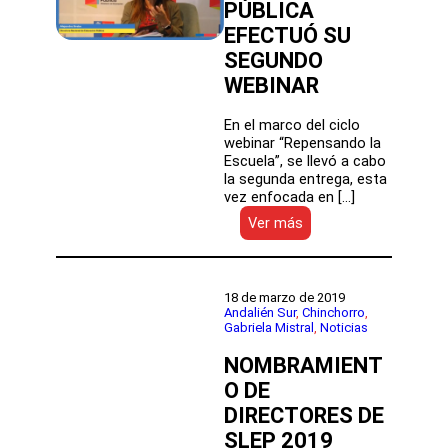
PÚBLICA
EFECTUÓ SU
SEGUNDO
WEBINAR
En el marco del ciclo
webinar “Repensando la
Escuela”, se llevó a cabo
la segunda entrega, esta
vez enfocada en […]
:
Ver más
CON
ENFASIS
EN
LOS
18 de marzo de 2019
ESPACIOS
Andalién Sur
, 
Chinchorro
, 
Gabriela Mistral
, 
Noticias
DE
APRENDIZAJE
NOMBRAMIENT
DE
LOS
O DE
ESTUDIANTES
DIRECTORES DE
LA
SLEP 2019
DIRECCIÓN