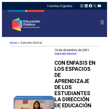
Instagram
LinkedIn
Facebook
X
YouTu
Tramites Digitales
Inicio
»
Gabriela Mistral
16 de diciembre de 2021
Gabriela Mistral
CON ENFASIS EN
LOS ESPACIOS
DE
APRENDIZAJE
DE LOS
ESTUDIANTES
LA DIRECCIÓN
DE EDUCACIÓN