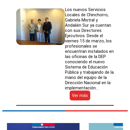
DE
EDUCACIÓN
Los nuevos Servicios
PÚBLICA
Locales de Chinchorro,
EFECTUÓ
Gabriela Mistral y
SU
Andalién Sur ya cuentan
SEGUNDO
con sus Directores
WEBINAR
Ejecutivos. Desde el
viernes 15 de marzo, los
profesionales se
encuentran instalados en
las oficinas de la DEP
conociendo el nuevo
Sistema de Educación
Pública y trabajando de la
mano del equipo de la
Dirección Nacional en la
implementación…
:
Ver más
NOMBRAMIENTO
DE
DIRECTORES
DE
SLEP
2019