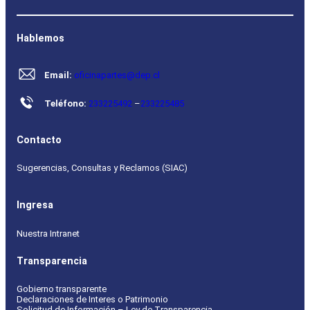
Hablemos
Email:
oficinapartes@dep.cl
Teléfono:
233225492
–
233225485
Contacto
Sugerencias, Consultas y Reclamos (SIAC)
Ingresa
Nuestra Intranet
Transparencia
Gobierno transparente
Declaraciones de Interes o Patrimonio
Solicitud de Información – Ley de Transparencia