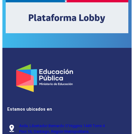
Estamos ubicados en
Avda. Libertador Bernardo O’Higgins 1449 Torre 4
Piso 16, Santiago, Región Metropolitana.