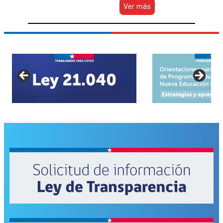
:
Ver más
SE
ACOGE
PROPUESTA
DE
PROYECTOS
ELEGIBLES
REALIZADA
POR
LA
RESPECTIVA
COMISIÓN
DE
SELECCIÓN
Y
SE
ADJUDICA
A
SOSTENEDORES