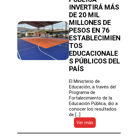
proyectos
de
INVERTIRÁ MÁS
mejoras
DE 20 MIL
en
MILLONES DE
infraestructura
escolar
PESOS EN 76
municipal
ESTABLECIMIEN
TOS
EDUCACIONALE
S PÚBLICOS DEL
PAÍS
El Ministerio de
Educación, a través del
Programa de
Fortalecimiento de la
Educación Pública, dio a
conocer los resultados
de […]
:
Ver más
MINEDUC
A