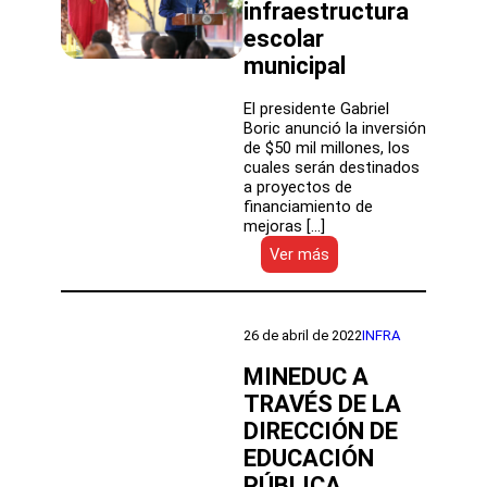
infraestructura
escolar
municipal
El presidente Gabriel
Boric anunció la inversión
de $50 mil millones, los
cuales serán destinados
a proyectos de
financiamiento de
mejoras […]
:
Ver más
Presidente
Boric
anuncia
inversión
26 de abril de 2022
INFRA
de
$50
MINEDUC A
mil
TRAVÉS DE LA
millones
DIRECCIÓN DE
destinados
a
EDUCACIÓN
financiar
PÚBLICA