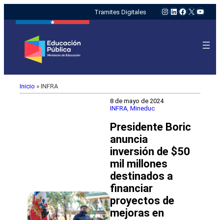
Instagram
LinkedIn
Facebook
X
YouTu
Tramites Digitales
Inicio
»
INFRA
8 de mayo de 2024
INFRA
, 
Mineduc
Presidente Boric
anuncia
inversión de $50
mil millones
destinados a
financiar
proyectos de
mejoras en