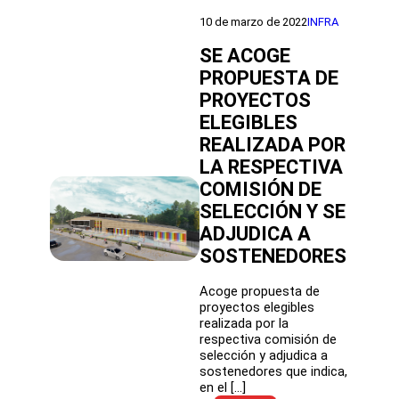
TRAVÉS
DE
10 de marzo de 2022
INFRA
LA
DIRECCIÓN
SE ACOGE
DE
PROPUESTA DE
EDUCACIÓN
PROYECTOS
PÚBLICA
INVERTIRÁ
ELEGIBLES
MÁS
REALIZADA POR
DE
20
LA RESPECTIVA
MIL
COMISIÓN DE
MILLONES
SELECCIÓN Y SE
DE
PESOS
ADJUDICA A
EN
SOSTENEDORES
76
ESTABLECIMIENTOS
EDUCACIONALES
Acoge propuesta de
PÚBLICOS
proyectos elegibles
DEL
realizada por la
PAÍS
respectiva comisión de
selección y adjudica a
sostenedores que indica,
en el […]