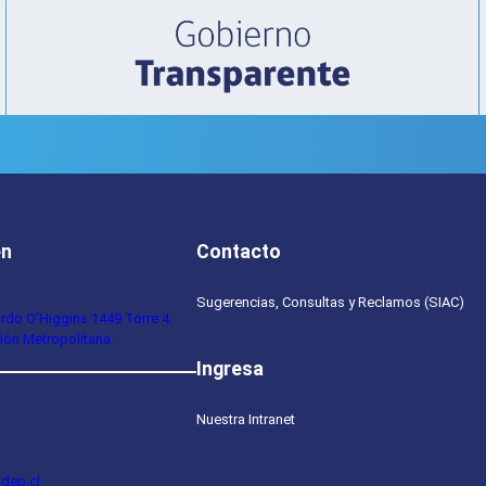
en
Contacto
Sugerencias, Consultas y Reclamos (SIAC)
ardo O’Higgins 1449 Torre 4
ión Metropolitana.
Ingresa
Nuestra Intranet
dep.cl