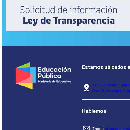
Estamos ubicados 
Avda. Libertador Bern
Piso 16, Santiago, Reg
Hablemos
Email:
oficinapartes@