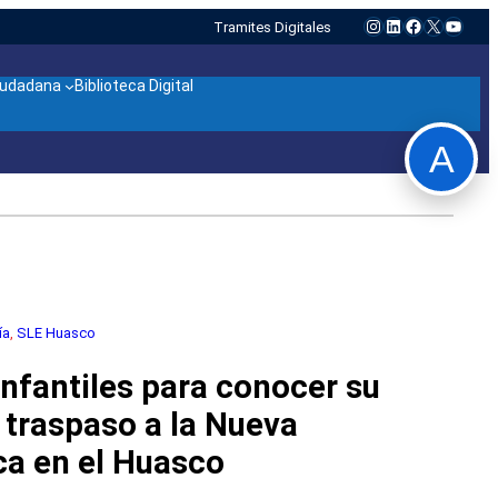
Instagram
LinkedIn
Facebook
X
YouTu
Tramites Digitales
ciudadana
Biblioteca Digital
A
ía
, 
SLE Huasco
infantiles para conocer su
 traspaso a la Nueva
ca en el Huasco