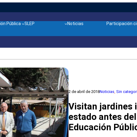
ón Pública
SLEP
Noticias
Participación 
2 de abril de 2018
Noticias
, 
Sin categor
Visitan jardines 
estado antes del
Educación Públi