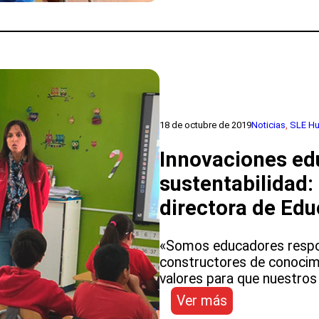
con
éxito
masivas
elecciones
de
Consejeros
Locales
18 de octubre de 2019
Noticias
, 
SLE H
Innovaciones edu
sustentabilidad: a
directora de Ed
«Somos educadores respo
constructores de conocim
valores para que nuestros
:
Ver más
Innovaciones