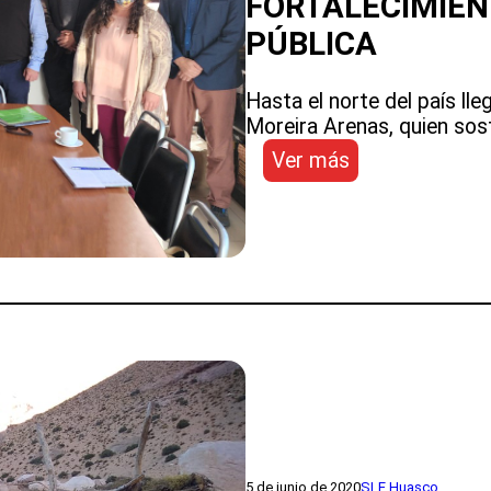
FORTALECIMIEN
PÚBLICA
Hasta el norte del país lle
Moreira Arenas, quien sos
:
Ver más
DIRECTOR
(S)
DE
EDUCACIÓN
PÚBLICA
VISITÓ
LA
PROVINCIA
DEL
HUASCO
PARA
TRABAJAR
EN
5 de junio de 2020
SLE Huasco