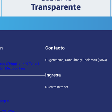
en
Contacto
Sugerencias, Consultas y Reclamos (SIAC)
ardo O’Higgins 1449 Torre 4
ión Metropolitana.
Ingresa
Nuestra Intranet
dep.cl
–
233225485