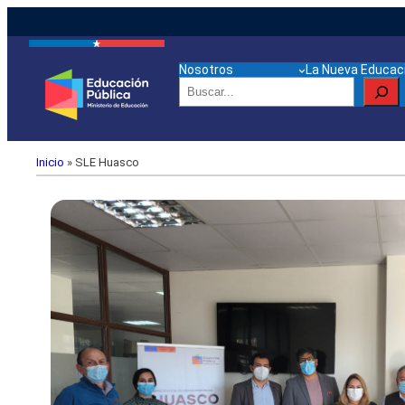
Nosotros
La Nueva Educaci
Buscar
Inicio
»
SLE Huasco