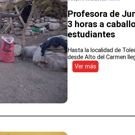
TERRENO
Profesora de Jun
POR
EL
3 horas a caball
FORTALECIMI
estudiantes
DE
LA
EDUCACIÓN
Hasta la localidad de Tole
PÚBLICA
desde Alto del Carmen lleg
:
Ver más
Profesora
de
Junta
Valeriano
recorre
más
de
3
horas