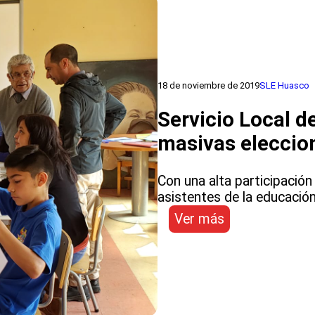
a
caballo
para
poder
apoyar
a
18 de noviembre de 2019
SLE Huasco
sus
estudiantes
Servicio Local d
masivas eleccio
Con una alta participació
asistentes de la educación,
:
Ver más
Servicio
Local
de
Huasco
finaliza