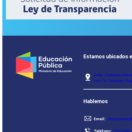
Estamos ubicados 
Avda. Libertador Bern
Piso 16, Santiago, Reg
Hablemos
Email:
oficinapartes@
Teléfono:
233225492