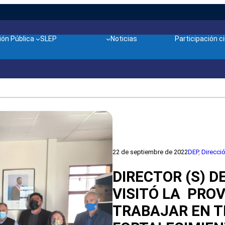
ón Pública
SLEP
Noticias
Participación 
22 de septiembre de 2022
DEP
, 
Direcci
DIRECTOR (S) D
VISITÓ LA PRO
TRABAJAR EN T