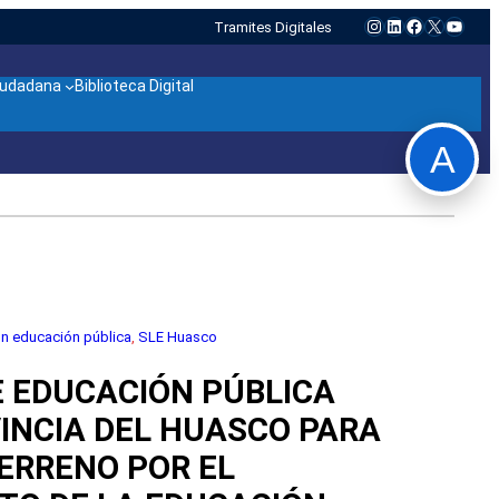
Instagram
LinkedIn
Facebook
X
YouTu
Tramites Digitales
ciudadana
Biblioteca Digital
A
ón educación pública
, 
SLE Huasco
E EDUCACIÓN PÚBLICA
VINCIA DEL HUASCO PARA
ERRENO POR EL