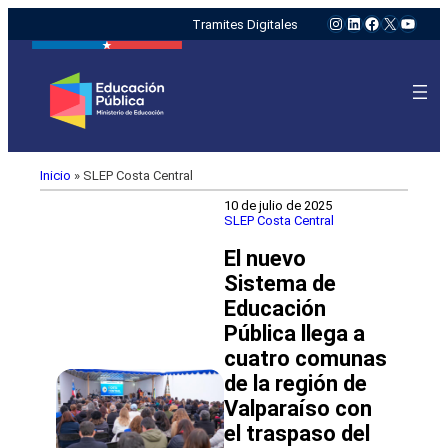
Instagram
LinkedIn
Facebook
X
YouTu
Tramites Digitales
Inicio
»
SLEP Costa Central
10 de julio de 2025
SLEP Costa Central
El nuevo
Sistema de
Educación
Pública llega a
cuatro comunas
de la región de
Valparaíso con
el traspaso del