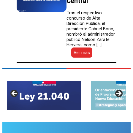
Central
con
el
Tras el respectivo
traspaso
concurso de Alta
del
Dirección Pública, el
SLEP
presidente Gabriel Boric,
Costa
nombró al administrador
Central
público Nelson Zárate
Hervera, como […]
:
Ver más
Presidente
Boric
nombra
por
ADP
al
director
del
Servicio
Local
de
Educación
Pública
de
Costa