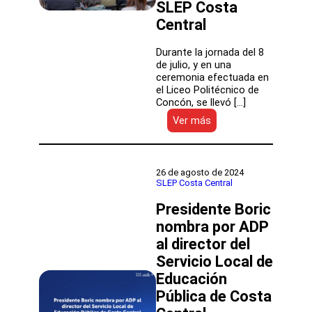
SLEP Costa
Central
Durante la jornada del 8
de julio, y en una
ceremonia efectuada en
el Liceo Politécnico de
Concón, se llevó […]
:
Ver más
El
nuevo
Sistema
de
26 de agosto de 2024
Educación
SLEP Costa Central
Pública
Presidente Boric
llega
a
nombra por ADP
cuatro
al director del
comunas
de
Servicio Local de
la
Educación
región
Pública de Costa
de
Valparaíso