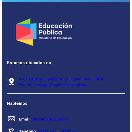
Estamos ubicados en
Avda. Libertador Bernardo O’Higgins 1449 Torre 4
Piso 16, Santiago, Región Metropolitana.
Hablemos
Email:
oficinapartes@dep.cl
Teléfono:
233225492
–
233225485