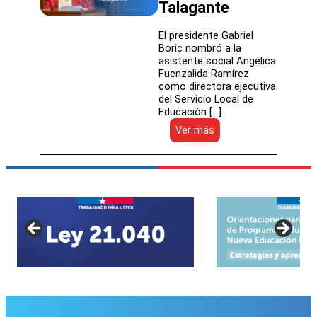
Talagante
El presidente Gabriel
Boric nombró a la
asistente social Angélica
Fuenzalida Ramírez
como directora ejecutiva
del Servicio Local de
Educación […]
:
Ver más
Presidente
Gabriel
Boric
nombra
por
ADP
a
directora
ejecutiva
del
Servicio
Local
de
Educación