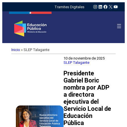
Instagram
LinkedIn
Facebook
X
YouTu
Tramites Digitales
Inicio
»
SLEP Talagante
10 de noviembre de 2025
SLEP Talagante
Presidente
Gabriel Boric
nombra por ADP
a directora
ejecutiva del
Servicio Local de
Educación
Pública