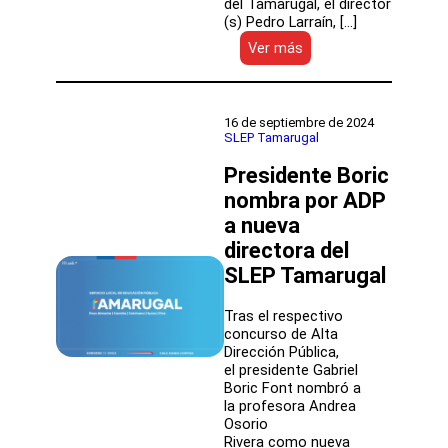
del Tamarugal, el director
(s) Pedro Larraín, […]
:
Ver más
Director
(s)
de
Educación
16 de septiembre de 2024
Pública
SLEP Tamarugal
visitó
Presidente Boric
la
Provincia
nombra por ADP
del
a nueva
Tamarugal
directora del
SLEP Tamarugal
Tras el respectivo
concurso de Alta
Dirección Pública,
el presidente Gabriel
Boric Font nombró a
la profesora Andrea
Osorio
Rivera como nueva