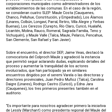
corporaciones municipales como administradores de los
establecimientos de las comunas. En el caso de la región,
se consideran cuatro SLEP: Maule Costa (Cauquenes,
Chanco, Pelluhue, Constitución, y Empedrado), Los Álamos
(Linares, Colbún, Longaví, Parral, Retiro, Villa Alegre y Yerbas
Buenas), Los Cerezos (Curepto, Río Claro, Curicó, Hualañé,
Licantén, Molina, Rauco, Romeral, Sagrada Familia, Teno y
Vichuquén), y Maule Valle (Talca, Maule, Pelarco, Pencahue,
San Clemente, San Rafael y San Javier).
Sobre el encuentro, el director DEP, Jaime Veas, destacó la
convocatoria del Colproch Maule y agradeció la instancia
que permitió seguir aclarando dudas, explicando detalles del
proceso y aumentar la tranquilidad de los actores
involucrados, que han participado ya en similares
encuentros dirigidos por el seremi Varela o las directoras y
directores provinciales, Juan Pedro Muñoz (Talca), Carolina
Daigre (Linares), Rodrigo Castro (Curicó), y Edna Jara
(Cauquenes), los tres primeros presentes también en el
auditorio.
“Es importante para nosotros agradecer primero la iniciativa
de Lessly (Marchant) como presidenta regional del Maule del