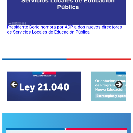
Presidente Boric nombra por ADP a dos nuevos directores
de Servicios Locales de Educación Pública