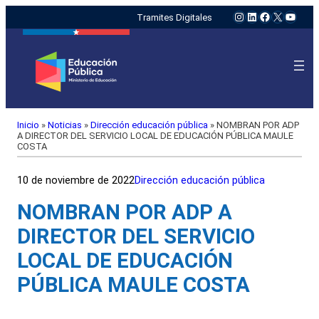
Instagram
LinkedIn
Facebook
X
YouTu
Tramites Digitales
Inicio
»
Noticias
»
Dirección educación pública
»
NOMBRAN POR ADP
A DIRECTOR DEL SERVICIO LOCAL DE EDUCACIÓN PÚBLICA MAULE
COSTA
10 de noviembre de 2022
Dirección educación pública
NOMBRAN POR ADP A
DIRECTOR DEL SERVICIO
LOCAL DE EDUCACIÓN
PÚBLICA MAULE COSTA