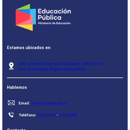
Estamos ubicados en
Avda. Libertador Bernardo O’Higgins 1449 Torre 4
Piso 16, Santiago, Región Metropolitana.
Hablemos
Email:
oficinapartes@dep.cl
Teléfono:
233225492
–
233225485