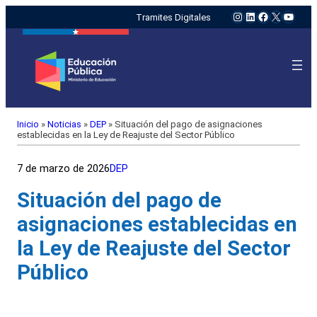
Instagram
LinkedIn
Facebook
X
YouTu
Tramites Digitales
Inicio
»
Noticias
»
DEP
»
Situación del pago de asignaciones
establecidas en la Ley de Reajuste del Sector Público
7 de marzo de 2026
DEP
Situación del pago de
asignaciones establecidas en
la Ley de Reajuste del Sector
Público