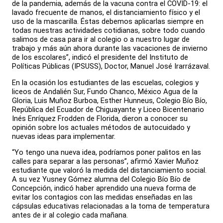
de la pandemia, además de la vacuna contra el COVID-19: el
lavado frecuente de manos, el distanciamiento físico y el
uso de la mascarilla. Éstas debemos aplicarlas siempre en
todas nuestras actividades cotidianas, sobre todo cuando
salimos de casa para ir al colegio o a nuestro lugar de
trabajo y más aún ahora durante las vacaciones de invierno
de los escolares”, indicó el presidente del Instituto de
Políticas Públicas (IPSUSS), Doctor, Manuel José Irarrázaval.
En la ocasión los estudiantes de las escuelas, colegios y
liceos de Andalién Sur, Fundo Chanco, México Agua de la
Gloria, Luis Muñoz Burboa, Esther Hunneus, Colegio Bío Bío,
República del Ecuador de Chiguayante y Liceo Bicentenario
Inés Enríquez Frodden de Florida, dieron a conocer su
opinión sobre los actuales métodos de autocuidado y
nuevas ideas para implementar.
“Yo tengo una nueva idea, podríamos poner palitos en las
calles para separar a las personas”, afirmó Xavier Muñoz
estudiante que valoró la medida del distanciamiento social.
A su vez Yusney Gómez alumna del Colegio Bío Bío de
Concepción, indicó haber aprendido una nueva forma de
evitar los contagios con las medidas enseñadas en las
cápsulas educativas relacionadas a la toma de temperatura
antes de ir al colegio cada mañana.