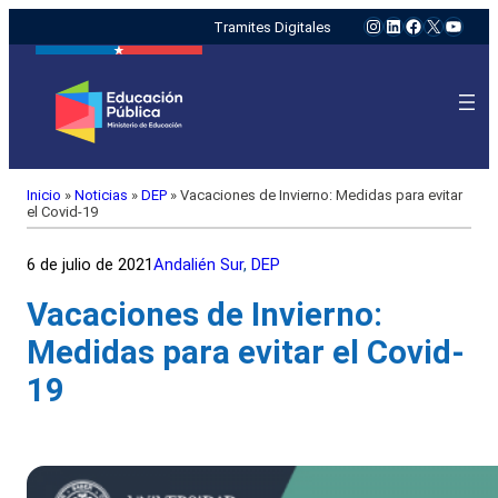
Instagram
LinkedIn
Facebook
X
YouTu
Tramites Digitales
Inicio
»
Noticias
»
DEP
»
Vacaciones de Invierno: Medidas para evitar
el Covid-19
6 de julio de 2021
Andalién Sur
, 
DEP
Vacaciones de Invierno:
Medidas para evitar el Covid-
19