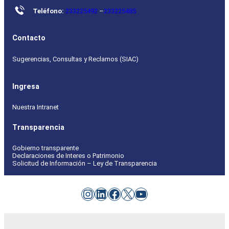
Teléfono:
233225492
–
233225485
Contacto
Sugerencias, Consultas y Reclamos (SIAC)
Ingresa
Nuestra Intranet
Transparencia
Gobierno transparente
Declaraciones de Interes o Patrimonio
Solicitud de Información – Ley de Transparencia
Instagram
LinkedIn
Facebook
X
YouTube