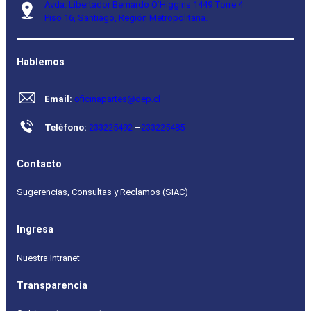
Avda. Libertador Bernardo O’Higgins 1449 Torre 4
Piso 16, Santiago, Región Metropolitana.
Hablemos
Email:
oficinapartes@dep.cl
Teléfono:
233225492
–
233225485
Contacto
Sugerencias, Consultas y Reclamos (SIAC)
Ingresa
Nuestra Intranet
Transparencia