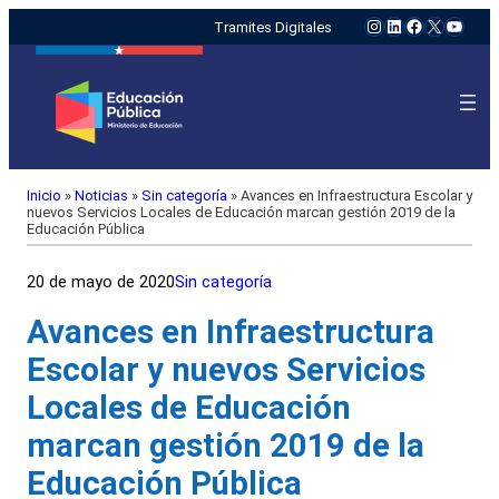
Instagram
LinkedIn
Facebook
X
YouTu
Tramites Digitales
Inicio
»
Noticias
»
Sin categoría
»
Avances en Infraestructura Escolar y
nuevos Servicios Locales de Educación marcan gestión 2019 de la
Educación Pública
20 de mayo de 2020
Sin categoría
Avances en Infraestructura
Escolar y nuevos Servicios
Locales de Educación
marcan gestión 2019 de la
Educación Pública