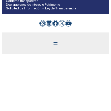
Gobierno transparente
Declaraciones de Interes o Patrimonio
Solicitud de Información – Ley de Transparencia
Instagram
LinkedIn
Facebook
X
YouTube