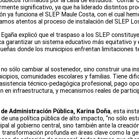
úblicos formados por la casa de estudios. “Contar c
mente significativo, ya que ha liderado distintos pro
ión ya funciona el SLEP Maule Costa, con el cual hem
tamos atentos al proceso de instalación del SLEP Lo
 Egaña explicó que el traspaso a los SLEP constituy
a garantizar un sistema educativo más equitativo y e
eñas donde los municipios enfrentan limitaciones t
 no sólo cambiar al sostenedor, sino construir una ins
icipios, comunidades escolares y familias. Tiene difi
asistencia técnico-pedagógica profesional, pago op
n en infraestructura, y mecanismos reales de partici
a de Administración Pública, Karina Doña
, esta inst
 de una política pública de alto impacto, “no sólo es
pal al gobierno central, sino también ante la creaci
na transformación profunda en áreas clave como la ges