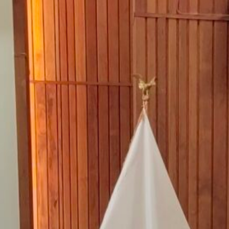
Subsecretaria Arratia por
traspaso a SLEP Maule
Costa: “La educación pública
es el espacio que como país
tenemos para resguardar el
derecho a la educación”