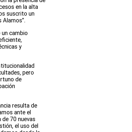
on la presencia de
cesos en la alta
os suscrito un
s Alamos”.
e un cambio
ficiente,
écnicas y
titucionalidad
cultades, pero
ortuno de
pación
ancia resulta de
tamos ante el
ón de 70 nuevas
tión, el uso del