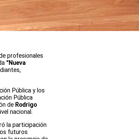
de profesionales
ada
“Nueva
udiantes,
ión Pública y los
ción Pública
ión de
Rodrigo
vel nacional.
oró la participación
los futuros