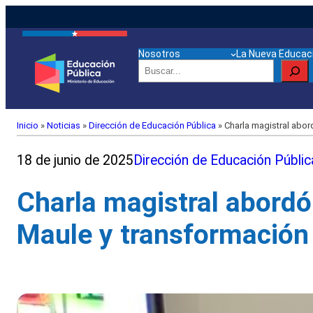
Nosotros
La Nueva Educaci
Buscar
Inicio
»
Noticias
»
Dirección de Educación Pública
»
Charla magistral abord
18 de junio de 2025
Dirección de Educación Públic
Charla magistral abordó
Maule y transformación 