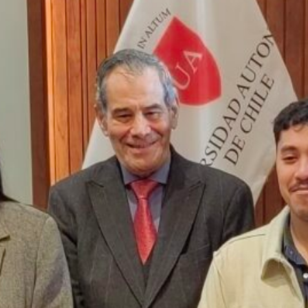
ANUNCIAN INSTALACIÓN DE
MESA DE APOYO
MULTISECTORIAL PARA
ACOMPAÑAR EL TRASPASO
DE ESTABLECIMIENTOS AL
SLEP MAULE COSTA
ALIANZA PÚBLICO-PRIVADA
BUSCARÁ FORTALECER LAS
TRAYECTORIAS ESCOLARES
POSITIVAS EN SERVICIO