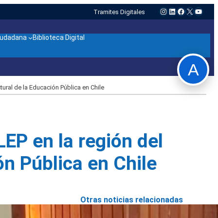
Instagram
LinkedIn
Facebook
X
YouTu
Tramites Digitales
ciudadana
Biblioteca Digital
A
ural de la Educación Pública en Chile
EP en la región del
ón Pública en Chile
Otras noticias relacionadas