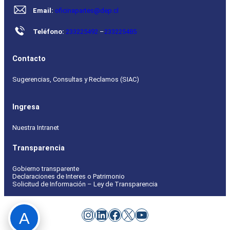
Email:
oficinapartes@dep.cl
Teléfono:
233225492
–
233225485
Contacto
Sugerencias, Consultas y Reclamos (SIAC)
Ingresa
Nuestra Intranet
Transparencia
Gobierno transparente
Declaraciones de Interes o Patrimonio
Solicitud de Información – Ley de Transparencia
Instagram
LinkedIn
Facebook
X
YouTube
A