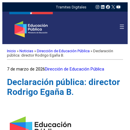
Instagram
LinkedIn
Facebook
X
YouTu
Tramites Digitales
Inicio
»
Noticias
»
Dirección de Educación Pública
»
Declaración
pública: director Rodrigo Egaña B.
7 de marzo de 2026
Dirección de Educación Pública
Declaración pública: director
Rodrigo Egaña B.