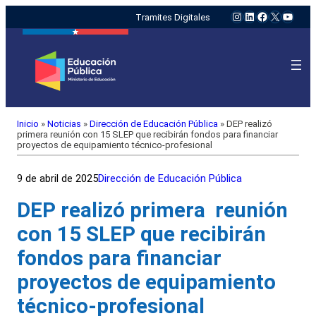
Instagram
LinkedIn
Facebook
X
YouTu
Tramites Digitales
Inicio
»
Noticias
»
Dirección de Educación Pública
»
DEP realizó
primera reunión con 15 SLEP que recibirán fondos para financiar
proyectos de equipamiento técnico-profesional
9 de abril de 2025
Dirección de Educación Pública
DEP realizó primera reunión
con 15 SLEP que recibirán
fondos para financiar
proyectos de equipamiento
técnico-profesional