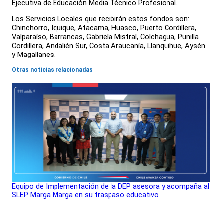
Ejecutiva de Educación Media Técnico Profesional.
Los Servicios Locales que recibirán estos fondos son:
Chinchorro, Iquique, Atacama, Huasco, Puerto Cordillera,
Valparaíso, Barrancas, Gabriela Mistral, Colchagua, Punilla
Cordillera, Andalién Sur, Costa Araucanía, Llanquihue, Aysén
y Magallanes.
Otras noticias relacionadas
Equipo de Implementación de la DEP asesora y acompaña al
SLEP Marga Marga en su traspaso educativo