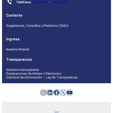
Teléfono:
233225492
–
233225485
Contacto
Sugerencias, Consultas y Reclamos (SIAC)
Ingresa
Nuestra Intranet
Transparencia
Gobierno transparente
Declaraciones de Interes o Patrimonio
Solicitud de Información – Ley de Transparencia
Instagram
LinkedIn
Facebook
X
YouTube