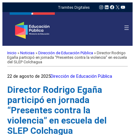
Instagram
LinkedIn
Facebook
X
YouTu
Tramites Digitales
Inicio
»
Noticias
»
Dirección de Educación Pública
»
Director Rodrigo
Egaña participó en jornada “Presentes contra la violencia” en escuela
del SLEP Colchagua
22 de agosto de 2025
Dirección de Educación Pública
Director Rodrigo Egaña
participó en jornada
“Presentes contra la
violencia” en escuela del
SLEP Colchagua