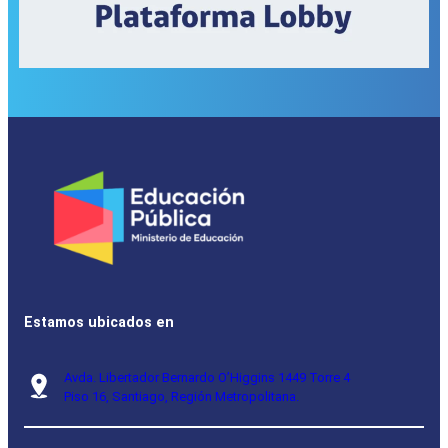
Estamos ubicados en
Avda. Libertador Bernardo O’Higgins 1449 Torre 4
Piso 16, Santiago, Región Metropolitana.