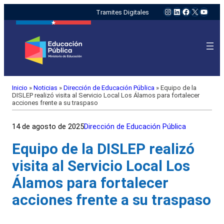
Instagram
LinkedIn
Facebook
X
YouTu
Tramites Digitales
Inicio
»
Noticias
»
Dirección de Educación Pública
»
Equipo de la
DISLEP realizó visita al Servicio Local Los Álamos para fortalecer
acciones frente a su traspaso
14 de agosto de 2025
Dirección de Educación Pública
Equipo de la DISLEP realizó
visita al Servicio Local Los
Álamos para fortalecer
acciones frente a su traspaso