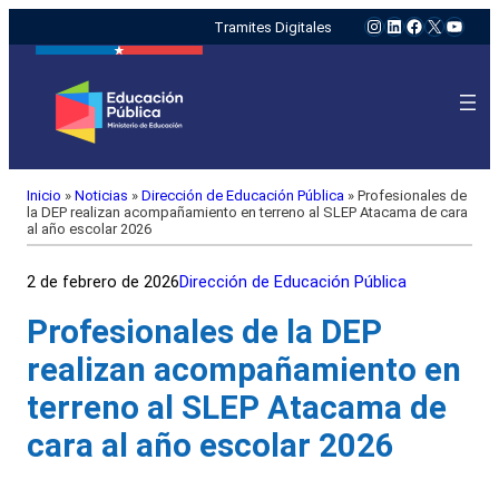
Instagram
LinkedIn
Facebook
X
YouTu
Tramites Digitales
Inicio
»
Noticias
»
Dirección de Educación Pública
»
Profesionales de
la DEP realizan acompañamiento en terreno al SLEP Atacama de cara
al año escolar 2026
2 de febrero de 2026
Dirección de Educación Pública
Profesionales de la DEP
realizan acompañamiento en
terreno al SLEP Atacama de
cara al año escolar 2026