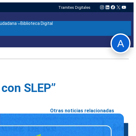
Instagram
LinkedIn
Facebook
X
YouTu
Tramites Digitales
ciudadana
Biblioteca Digital
A
r con SLEP”
Otras noticias relacionadas