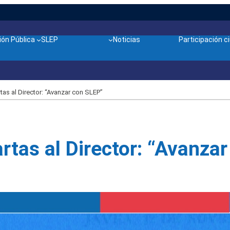
ón Pública
SLEP
Noticias
Participación 
tas al Director: “Avanzar con SLEP”
rtas al Director: “Avanza