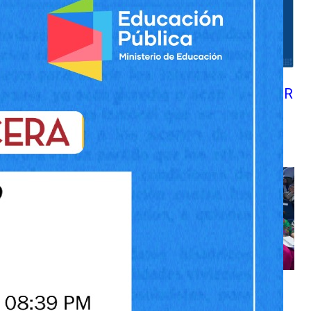
DIRECTOR EGAÑA EXPONE
EN EL CONSEJO EVALUADOR
DEL SISTEMA DE
EDUCACIÓN PÚBLICA
«La Educación Pública
avanza”: Autoridades,
parlamentarios y expertos