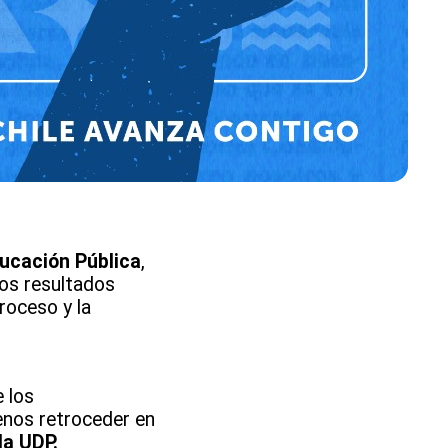
ducación Pública
,
los resultados
roceso y la
 los
enos retroceder en
la UDP.