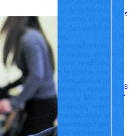
analizaron los avances y
desafíos de la ley a siete años
de su promulgación
DIRECTORES Y DIRECTORAS
DE LA EDUCACIÓN PÚBLICA
REALIZAN ANÁLISIS AL
NUEVO SISTEMA