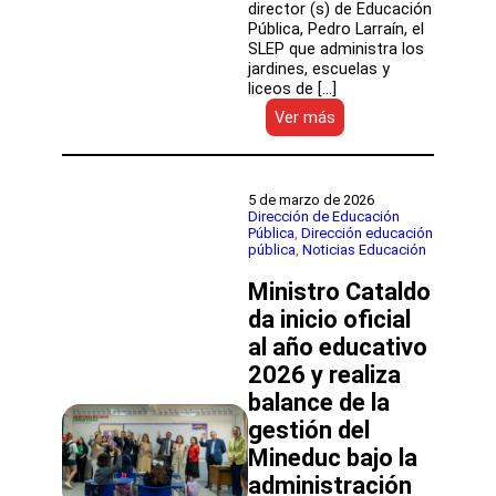
director (s) de Educación
Pública, Pedro Larraín, el
SLEP que administra los
jardines, escuelas y
liceos de […]
:
Ver más
Servicio
Local
Llanquihue
rindió
5 de marzo de 2026
Cuenta
Dirección de Educación
Pública
, 
Dirección educación
Pública
pública
, 
Noticias Educación
destacando
avances
Ministro Cataldo
pedagógicos
da inicio oficial
al año educativo
2026 y realiza
balance de la
gestión del
Mineduc bajo la
administración