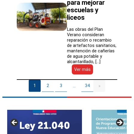
para mejorar
en
escuelas y
68
establecimientos
liceos
del
territorio
Las obras del Plan
Verano consideran
reparación o recambio
de artefactos sanitarios,
mantención de cañerías
de agua potable y
alcantarillado, […]
:
Ver más
“Plan
Verano”:
$700
1
2
3
34
…
»
millones
para
mejorar
escuelas
y
liceos