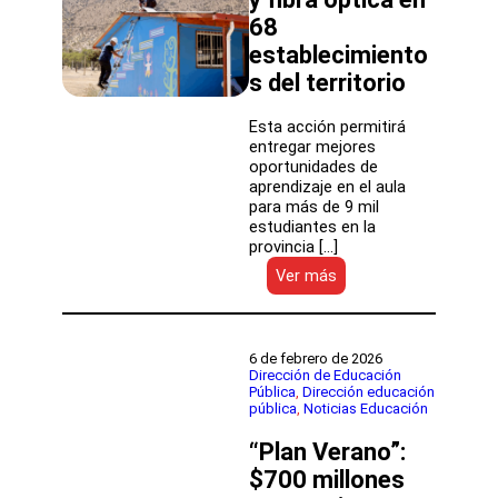
gestión
68
del
establecimiento
Mineduc
bajo
s del territorio
la
administración
Esta acción permitirá
Boric
entregar mejores
oportunidades de
aprendizaje en el aula
para más de 9 mil
estudiantes en la
provincia […]
:
Ver más
SLEP
Petorca
inicó
la
6 de febrero de 2026
instalación
Dirección de Educación
Pública
, 
Dirección educación
de
pública
, 
Noticias Educación
Internet
satelital
“Plan Verano”:
y
fibra
$700 millones
óptica