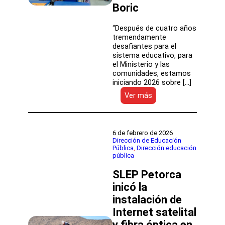
Boric
“Después de cuatro años
tremendamente
desafiantes para el
sistema educativo, para
el Ministerio y las
comunidades, estamos
iniciando 2026 sobre […]
:
Ver más
Ministro
Cataldo
da
inicio
6 de febrero de 2026
oficial
Dirección de Educación
Pública
, 
Dirección educación
al
pública
año
educativo
SLEP Petorca
2026
y
inicó la
realiza
instalación de
balance
Internet satelital
de
la
y fibra óptica en