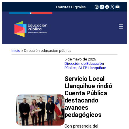
Instagram
LinkedIn
Facebook
X
YouTu
Tramites Digitales
Inicio
»
Dirección educación pública
5 de mayo de 2026
Dirección de Educación
Pública
, 
SLEP Llanquihue
Servicio Local
Llanquihue rindió
Cuenta Pública
destacando
avances
pedagógicos
Con presencia del