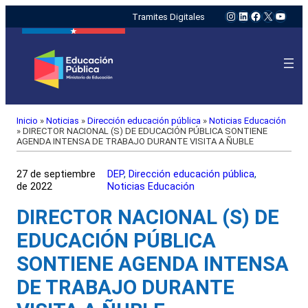
Instagram
LinkedIn
Facebook
X
YouTu
Tramites Digitales
Inicio
»
Noticias
»
Dirección educación pública
»
Noticias Educación
»
DIRECTOR NACIONAL (S) DE EDUCACIÓN PÚBLICA SONTIENE
AGENDA INTENSA DE TRABAJO DURANTE VISITA A ÑUBLE
27 de septiembre
DEP
, 
Dirección educación pública
, 
de 2022
Noticias Educación
DIRECTOR NACIONAL (S) DE
EDUCACIÓN PÚBLICA
SONTIENE AGENDA INTENSA
DE TRABAJO DURANTE