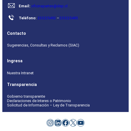
Email:
oficinapartes@dep.cl
Teléfono:
233225492
–
233225485
Contacto
Sugerencias, Consultas y Reclamos (SIAC)
Ingresa
Nuestra Intranet
Transparencia
Gobierno transparente
Declaraciones de Interes o Patrimonio
Solicitud de Información – Ley de Transparencia
Instagram
LinkedIn
Facebook
X
YouTube