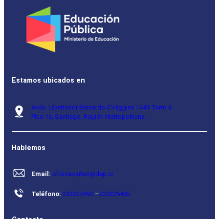
Estamos ubicados en
Avda. Libertador Bernardo O’Higgins 1449 Torre 4
Piso 16, Santiago, Región Metropolitana.
Hablemos
Email:
oficinapartes@dep.cl
Teléfono:
233225492
–
233225485