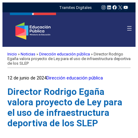
Instagram
LinkedIn
Facebook
X
YouTu
Tramites Digitales
Inicio
»
Noticias
»
Dirección educación pública
»
Director Rodrigo
Egaña valora proyecto de Ley para el uso de infraestructura deportiva
de los SLEP
12 de junio de 2024
Dirección educación pública
Director Rodrigo Egaña
valora proyecto de Ley para
el uso de infraestructura
deportiva de los SLEP