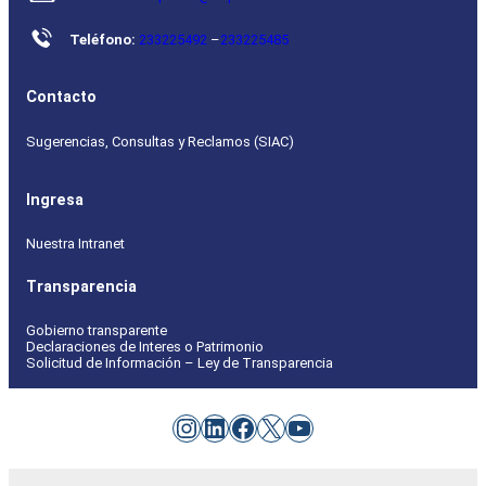
Teléfono:
233225492
–
233225485
Contacto
Sugerencias, Consultas y Reclamos (SIAC)
Ingresa
Nuestra Intranet
Transparencia
Gobierno transparente
Declaraciones de Interes o Patrimonio
Solicitud de Información – Ley de Transparencia
Instagram
LinkedIn
Facebook
X
YouTube