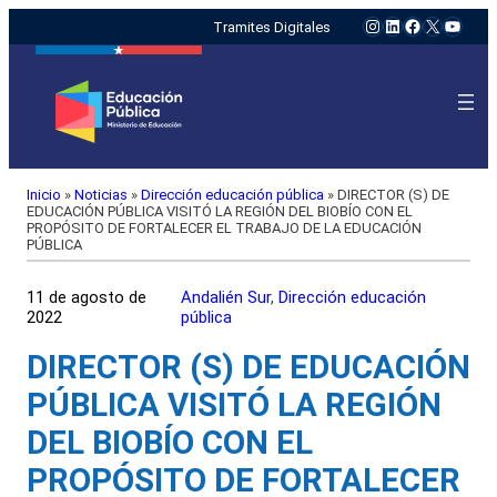
Instagram
LinkedIn
Facebook
X
YouTu
Tramites Digitales
Inicio
»
Noticias
»
Dirección educación pública
»
DIRECTOR (S) DE
EDUCACIÓN PÚBLICA VISITÓ LA REGIÓN DEL BIOBÍO CON EL
PROPÓSITO DE FORTALECER EL TRABAJO DE LA EDUCACIÓN
PÚBLICA
11 de agosto de
Andalién Sur
, 
Dirección educación
2022
pública
DIRECTOR (S) DE EDUCACIÓN
PÚBLICA VISITÓ LA REGIÓN
DEL BIOBÍO CON EL
PROPÓSITO DE FORTALECER