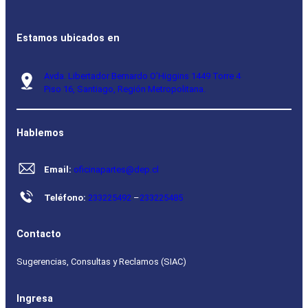
Estamos ubicados en
Avda. Libertador Bernardo O’Higgins 1449 Torre 4
Piso 16, Santiago, Región Metropolitana.
Hablemos
Email:
oficinapartes@dep.cl
Teléfono:
233225492
–
233225485
Contacto
Sugerencias, Consultas y Reclamos (SIAC)
Ingresa