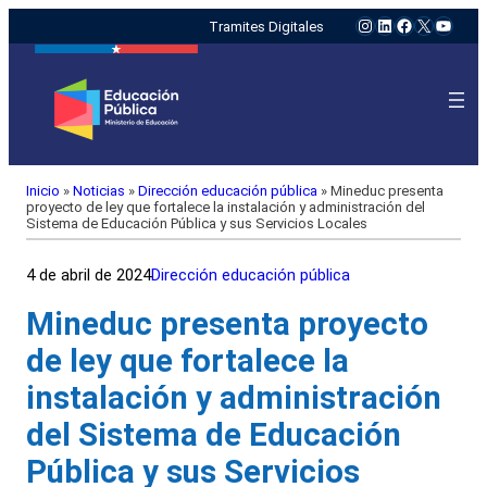
Instagram
LinkedIn
Facebook
X
YouTu
Tramites Digitales
Inicio
»
Noticias
»
Dirección educación pública
»
Mineduc presenta
proyecto de ley que fortalece la instalación y administración del
Sistema de Educación Pública y sus Servicios Locales
4 de abril de 2024
Dirección educación pública
Mineduc presenta proyecto
de ley que fortalece la
instalación y administración
del Sistema de Educación
Pública y sus Servicios