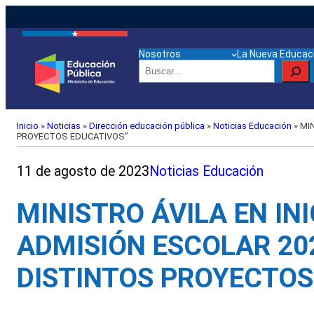
Nosotros
La Nueva Educaci
Buscar
Inicio
»
Noticias
»
Dirección educación pública
»
Noticias Educación
»
MIN
PROYECTOS EDUCATIVOS”
11 de agosto de 2023
Noticias Educación
MINISTRO ÁVILA EN IN
ADMISIÓN ESCOLAR 20
DISTINTOS PROYECTOS