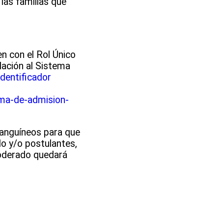
las familias que
en con el Rol Único
ulación al Sistema
Identificador
ema-de-admision-
nsanguíneos para que
do y/o postulantes,
poderado quedará