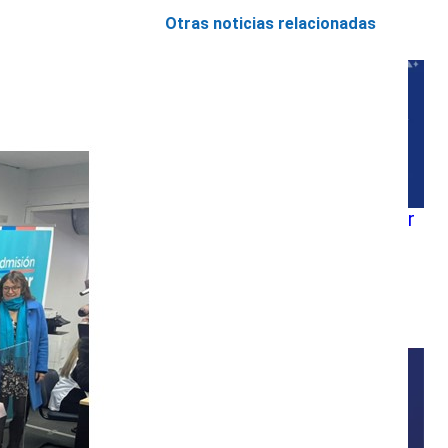
Otras noticias relacionadas
Sistema de Admisión Escolar
(SAE): comienza el Período
Complementario de
postulación a colegios