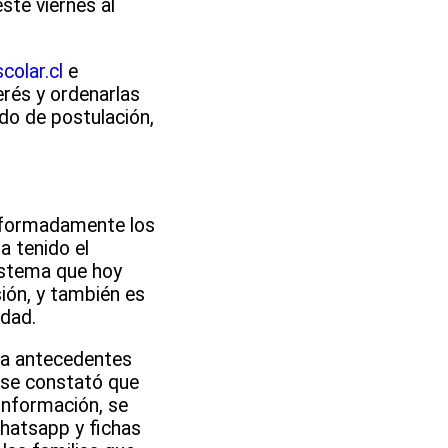
te viernes al
olar.cl
e
erés y ordenarlas
do de postulación,
informadamente los
a tenido el
istema que hoy
ión, y también es
idad.
 a antecedentes
, se constató que
 información, se
hatsapp y fichas