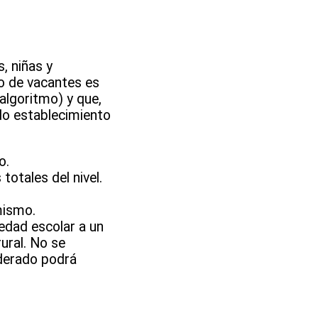
, niñas y
ro de vacantes es
algoritmo) y que,
ado establecimiento
o.
otales del nivel.
mismo.
edad escolar a un
ural. No se
oderado podrá