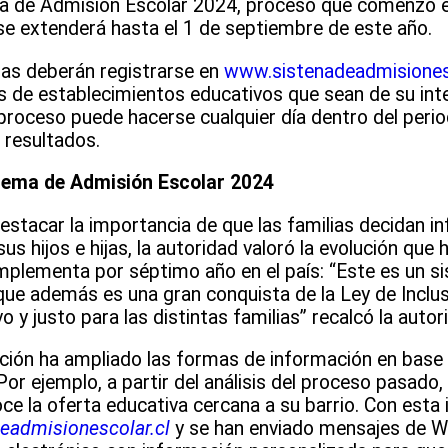
ma de Admisión Escolar 2024, proceso que comenzó es
se extenderá hasta el 1 de septiembre de este año.
lias deberán registrarse en
www.sistenadeadmisionesc
vas de establecimientos educativos que sean de su int
proceso puede hacerse cualquier día dentro del perio
s resultados.
stema de Admisión Escolar 2024
estacar la importancia de que las familias decidan 
s hijos e hijas, la autoridad valoró la evolución que h
plementa por séptimo año en el país: “Este es un s
ue además es una gran conquista de la Ley de Inclus
o y justo para las distintas familias” recalcó la autor
ción ha ampliado las formas de información en base
or ejemplo, a partir del análisis del proceso pasado
oce la oferta educativa cercana a su barrio. Con esta
admisionescolar.cl
y se han enviado mensajes de W