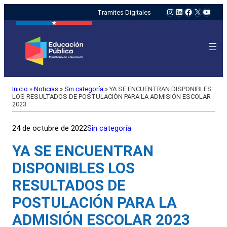
Instagram
LinkedIn
Facebook
X
YouTu
Tramites Digitales
Inicio
»
Noticias
»
Sin categoría
»
YA SE ENCUENTRAN DISPONIBLES
LOS RESULTADOS DE POSTULACIÓN PARA LA ADMISIÓN ESCOLAR
2023
24 de octubre de 2022
Sin categoría
YA SE ENCUENTRAN
DISPONIBLES LOS
RESULTADOS DE
POSTULACIÓN PARA LA
ADMISIÓN ESCOLAR 2023