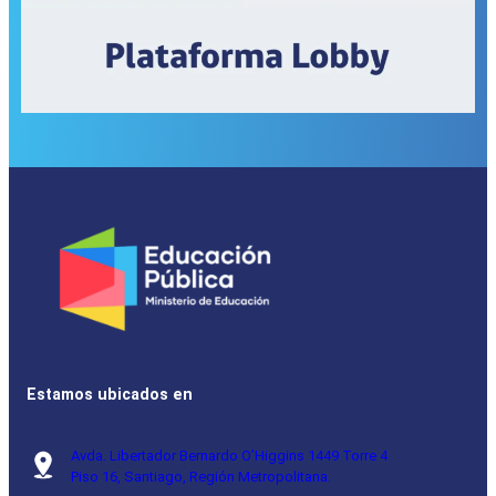
Estamos ubicados en
Avda. Libertador Bernardo O’Higgins 1449 Torre 4
Piso 16, Santiago, Región Metropolitana.