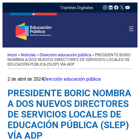
Instagram
LinkedIn
Facebook
X
YouTu
Tramites Digitales
Inicio
»
Noticias
»
Dirección educación pública
»
PRESIDENTE BORIC
NOMBRA A DOS NUEVOS DIRECTORES DE SERVICIOS LOCALES DE
EDUCACIÓN PÚBLICA (SLEP) VÍA ADP
2 de abril de 2024
Dirección educación pública
PRESIDENTE BORIC NOMBRA
A DOS NUEVOS DIRECTORES
DE SERVICIOS LOCALES DE
EDUCACIÓN PÚBLICA (SLEP)
VÍA ADP