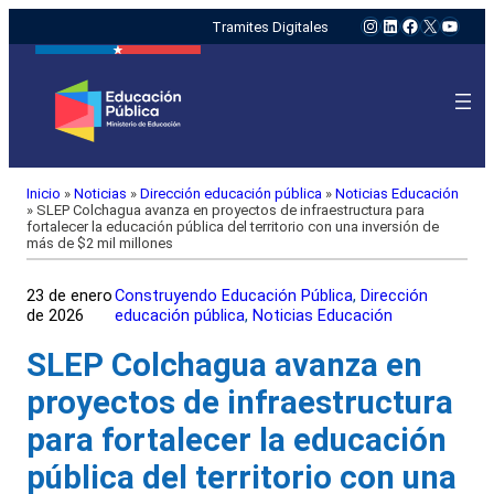
Instagram
LinkedIn
Facebook
X
YouTu
Tramites Digitales
Inicio
»
Noticias
»
Dirección educación pública
»
Noticias Educación
»
SLEP Colchagua avanza en proyectos de infraestructura para
fortalecer la educación pública del territorio con una inversión de
más de $2 mil millones
23 de enero
Construyendo Educación Pública
, 
Dirección
de 2026
educación pública
, 
Noticias Educación
SLEP Colchagua avanza en
proyectos de infraestructura
para fortalecer la educación
pública del territorio con una