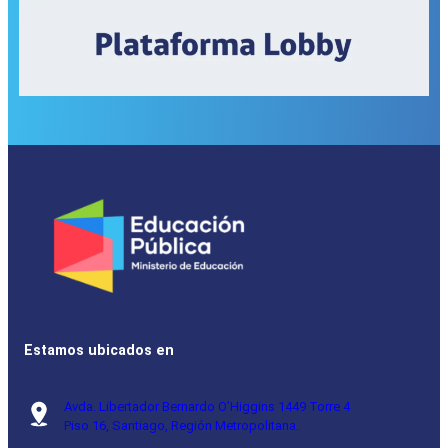
Estamos ubicados en
Avda. Libertador Bernardo O’Higgins 1449 Torre 4
Piso 16, Santiago, Región Metropolitana.