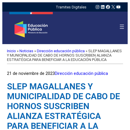
Instagram
LinkedIn
Facebook
X
YouTu
Tramites Digitales
Inicio
»
Noticias
»
Dirección educación pública
»
SLEP MAGALLANES
Y MUNICIPALIDAD DE CABO DE HORNOS SUSCRIBEN ALIANZA
ESTRATÉGICA PARA BENEFICIAR A LA EDUCACIÓN PÚBLICA
21 de noviembre de 2023
Dirección educación pública
SLEP MAGALLANES Y
MUNICIPALIDAD DE CABO DE
HORNOS SUSCRIBEN
ALIANZA ESTRATÉGICA
PARA BENEFICIAR A LA