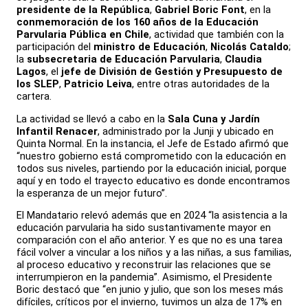
presidente de la República
,
Gabriel Boric Font
, en la
conmemoración de los 160 años de la Educación
Parvularia Pública en Chile
, actividad que también con la
participación del
ministro de Educación
,
Nicolás Cataldo
;
la
subsecretaria de Educación Parvularia
,
Claudia
Lagos
, el
jefe de División de Gestión y Presupuesto de
los SLEP
,
Patricio Leiva
, entre otras autoridades de la
cartera.
La actividad se llevó a cabo en la
Sala Cuna y Jardín
Infantil Renacer
, administrado por la Junji y ubicado en
Quinta Normal. En la instancia, el Jefe de Estado afirmó que
“nuestro gobierno está comprometido con la educación en
todos sus niveles, partiendo por la educación inicial, porque
aquí y en todo el trayecto educativo es donde encontramos
la esperanza de un mejor futuro”.
El Mandatario relevó además que en 2024 “la asistencia a la
educación parvularia ha sido sustantivamente mayor en
comparación con el año anterior. Y es que no es una tarea
fácil volver a vincular a los niños y a las niñas, a sus familias,
al proceso educativo y reconstruir las relaciones que se
interrumpieron en la pandemia”. Asimismo, el Presidente
Boric destacó que “en junio y julio, que son los meses más
difíciles, críticos por el invierno, tuvimos un alza de 17% en