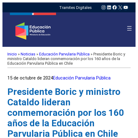
Instagram
LinkedIn
Facebook
X
YouTu
Tramites Digitales
Inicio
»
Noticias
»
Educación Parvularia Pública
»
Presidente Boric y
ministro Cataldo lideran conmemoración por los 160 años de la
Educación Parvularia Pública en Chile
15 de octubre de 2024
Educación Parvularia Pública
Presidente Boric y ministro
Cataldo lideran
conmemoración por los 160
años de la Educación
Parvularia Pública en Chile