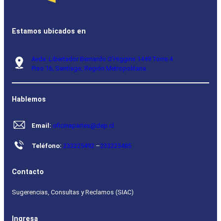
Estamos ubicados en
Avda. Libertador Bernardo O’Higgins 1449 Torre 4
Piso 16, Santiago, Región Metropolitana.
Hablemos
Email:
oficinapartes@dep.cl
Teléfono:
233225492
–
233225485
Contacto
Sugerencias, Consultas y Reclamos (SIAC)
Ingresa