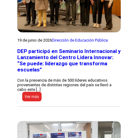
19 de junio de 2026
Dirección de Educación Pública
DEP participó en Seminario Internacional y
Lanzamiento del Centro Lidera Innovar:
“Se puede: liderazgo que transforma
escuelas”
Con la presencia de más de 500 líderes educativos
provenientes de distintas regiones del país se llevó a
cabo este […]
:
Ver más
D
E
P
p
a
r
t
i
c