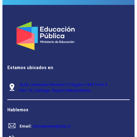
a
o
Estamos ubicados en
Avda. Libertador Bernardo O’Higgins 1449 Torre 4
Piso 16, Santiago, Región Metropolitana.
Hablemos
Email:
oficinapartes@dep.cl