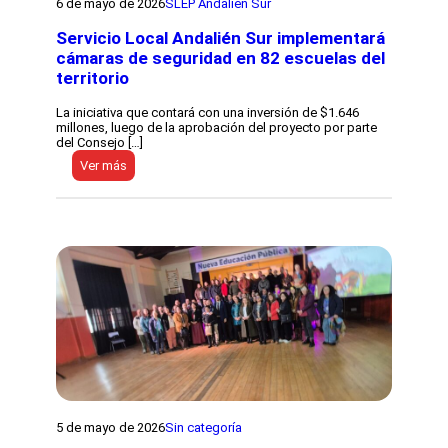
6 de mayo de 2026
SLEP Andalién Sur
l
r
a
a
L
Servicio Local Andalién Sur implementará
í
e
n
cámaras de seguridad en 82 escuelas del
c
s
territorio
t
e
u
r
r
e
La iniciativa que contará con una inversión de $1.646
a
ú
millones, luego de la aprobación del proyecto por parte
»
n
del Consejo […]
d
e
:
Ver más
e
c
S
S
o
e
L
n
r
E
e
v
P
s
i
S
t
c
a
u
i
n
d
o
t
i
L
a
a
o
C
n
c
o
t
a
r
e
l
i
s
A
n
d
n
a
e
d
l
a
5 de mayo de 2026
Sin categoría
a
l
e