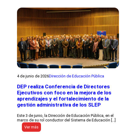
a
u
n
n
z
a
a
i
m
n
i
v
e
e
n
r
t
s
o
i
d
ó
e
n
l
d
C
e
e
m
n
á
t
s
4 de junio de 2026
Dirección de Educación Pública
r
d
o
e
DEP realiza Conferencia de Directores
L
$
i
Ejecutivos con foco en la mejora de los
1
d
.
aprendizajes y el fortalecimiento de la
e
1
gestión administrativa de los SLEP
r
0
a
0
I
m
Este 3 de junio, la Dirección de Educación Pública, en el
n
i
marco de su rol conductor del Sistema de Educación […]
n
l
:
Ver más
o
l
D
v
o
E