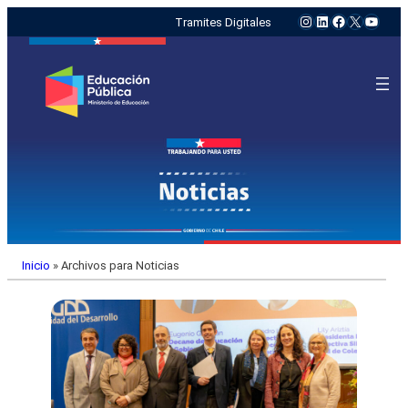
Instagram
LinkedIn
Facebook
X
YouTu
Tramites Digitales
Inicio
»
Archivos para Noticias