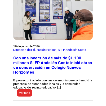
i
p
ó
e
n
S
e
m
i
n
a
r
i
19 de junio de 2026
o
Dirección de Educación Pública
, 
SLEP Andalién Costa
I
n
Con una inversión de más de $1.100
t
millones SLEP Andalién Costa inició obras
e
de conservación en Colegio Nuevos
r
n
Horizontes
a
c
El proyecto, iniciado con una ceremonia que contempló la
i
presencia de autoridades locales y la comunidad
o
educativa del recinto educativo, […]
n
a
:
Ver más
l
C
y
o
L
n