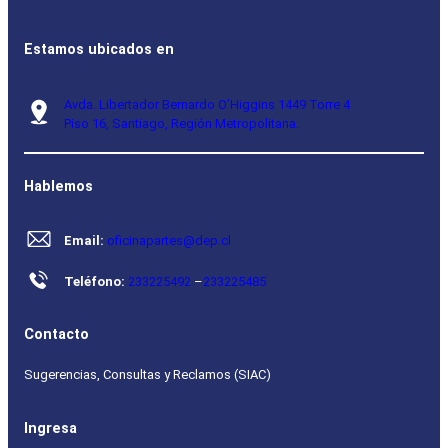
Estamos ubicados en
Avda. Libertador Bernardo O’Higgins 1449 Torre 4
Piso 16, Santiago, Región Metropolitana.
Hablemos
Email:
oficinapartes@dep.cl
Teléfono:
233225492
–
233225485
Contacto
Sugerencias, Consultas y Reclamos (SIAC)
Ingresa