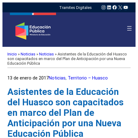
Instagram
LinkedIn
Facebook
X
YouTu
Tramites Digitales
Inicio
»
Noticias
»
Noticias
»
Asistentes de la Educación del Huasco
son capacitados en marco del Plan de Anticipación por una Nueva
Educación Pública
13 de enero de 2017
Noticias
, 
Territorio – Huasco
Asistentes de la Educación
del Huasco son capacitados
en marco del Plan de
Anticipación por una Nueva
Educación Pública