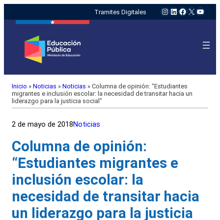
Instagram
LinkedIn
Facebook
X
YouTu
Tramites Digitales
Inicio
»
Noticias
»
Noticias
»
Columna de opinión: “Estudiantes
migrantes e inclusión escolar: la necesidad de transitar hacia un
liderazgo para la justicia social”
2 de mayo de 2018
Noticias
Columna de opinión:
“Estudiantes migrantes e
inclusión escolar: la
necesidad de transitar hacia
un liderazgo para la justicia