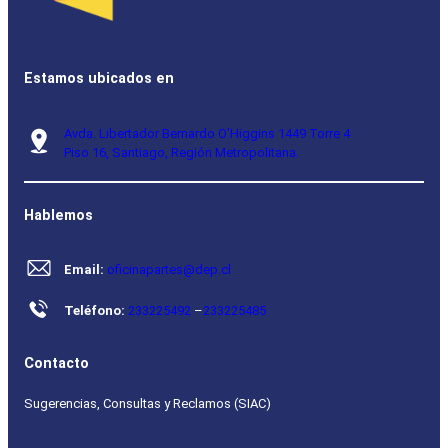
Estamos ubicados en
Avda. Libertador Bernardo O’Higgins 1449 Torre 4
Piso 16, Santiago, Región Metropolitana.
Hablemos
Email:
oficinapartes@dep.cl
Teléfono:
233225492
–
233225485
Contacto
Sugerencias, Consultas y Reclamos (SIAC)