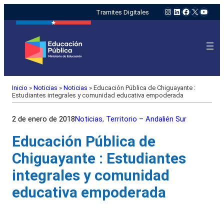
Instagram
LinkedIn
Facebook
X
YouTu
Tramites Digitales
Inicio
»
Noticias
»
Noticias
»
Educación Pública de Chiguayante :
Estudiantes integrales y comunidad educativa empoderada
2 de enero de 2018
Noticias
, 
Territorio – Andalién Sur
Educación Pública de
Chiguayante : Estudiantes
integrales y comunidad
educativa empoderada