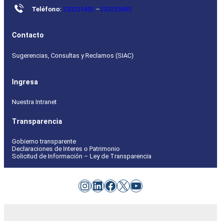
Teléfono:
233225492
–
233225485
Contacto
Sugerencias, Consultas y Reclamos (SIAC)
Ingresa
Nuestra Intranet
Transparencia
Gobierno transparente
Declaraciones de Interes o Patrimonio
Solicitud de Información – Ley de Transparencia
Instagram
LinkedIn
Facebook
X
YouTube