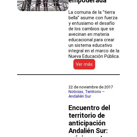
empoderada
La comuna de la “tierra
bella” asume con fuerza
y entusiamo el desafío
de los cambios que se
avecinan en materia
educacional para crear
un sistema educativo
integral en el marco de la
Nueva Educación Pública.
:
Ver más
Educación
Pública
de
Chiguayante
22 de noviembre de 2017
:
Noticias
, 
Territorio –
Andalién Sur
Estudiantes
integrales
Encuentro del
y
comunidad
territorio de
educativa
anticipación
empoderada
Andalién Sur: