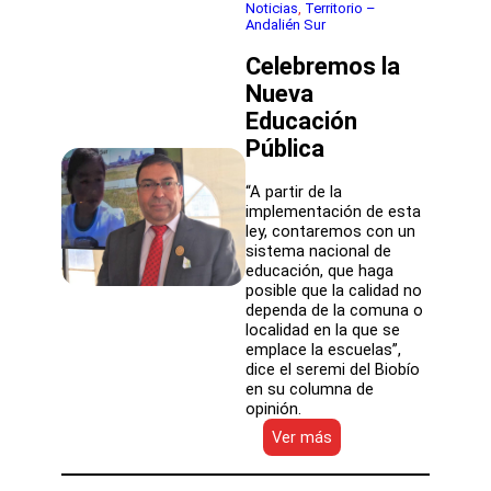
anticipación
Noticias
, 
Territorio –
Andalién Sur
Andalién
Sur:
Celebremos la
música,
arte
Nueva
y
Educación
cultura
Pública
“A partir de la
implementación de esta
ley, contaremos con un
sistema nacional de
educación, que haga
posible que la calidad no
dependa de la comuna o
localidad en la que se
emplace la escuelas”,
dice el seremi del Biobío
en su columna de
opinión.
:
Ver más
Celebremos
la