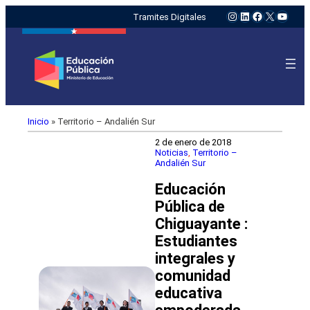
Instagram
LinkedIn
Facebook
X
YouTu
Tramites Digitales
Inicio
»
Territorio – Andalién Sur
2 de enero de 2018
Noticias
, 
Territorio –
Andalién Sur
Educación
Pública de
Chiguayante :
Estudiantes
integrales y
comunidad
educativa