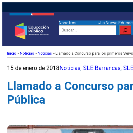
Nosotros
La Nueva Educaci
Buscar
Inicio
»
Noticias
»
Noticias
»
Llamado a Concurso para los primeros Servi
15 de enero de 2018
Noticias
, 
SLE Barrancas
, 
SLE
Llamado a Concurso para
Pública