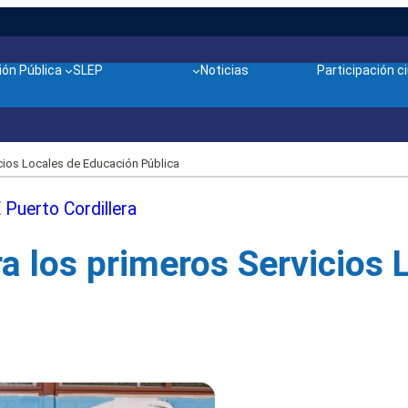
ón Pública
SLEP
Noticias
Participación 
cios Locales de Educación Pública
 Puerto Cordillera
 los primeros Servicios 