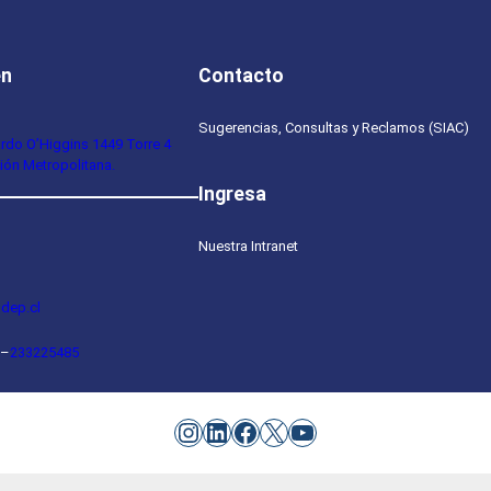
en
Contacto
Sugerencias, Consultas y Reclamos (SIAC)
ardo O’Higgins 1449 Torre 4
ión Metropolitana.
Ingresa
Nuestra Intranet
dep.cl
–
233225485
Instagram
LinkedIn
Facebook
X
YouTube