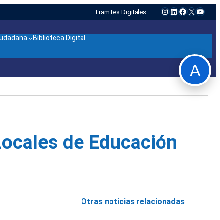
Instagram
LinkedIn
Facebook
X
YouTu
Tramites Digitales
ciudadana
Biblioteca Digital
A
Locales de Educación
Otras noticias relacionadas