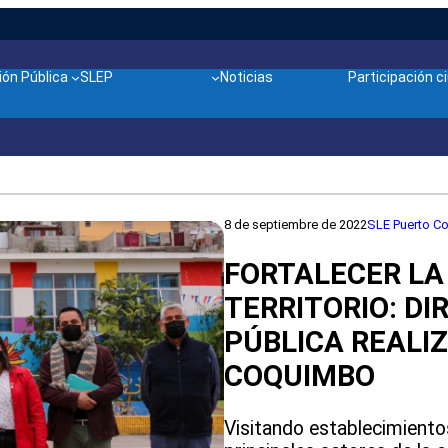
ón Pública
SLEP
Noticias
Participación 
8 de septiembre de 2022
SLE Puerto Cor
FORTALECER LA
TERRITORIO: DI
PÚBLICA REALIZ
COQUIMBO
Visitando establecimiento