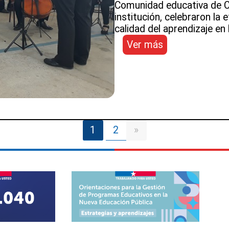
Comunidad educativa de C
de
institución, celebraron la 
establecimient
calidad del aprendizaje en
:
Ver más
Servicio
Local
Puerto
Cordillera
celebra
Día
de
1
2
»
la
Escuela
Rural