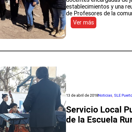
los
establecimientos y una reu
Servicios
de Profesores de la comu
Locales
de
:
Ver más
Educación.
Director
del
Servicio
Local
de
Puerto
Cordillera
desarrolla
amplia
agenda
13 de abril de 2018
Noticias
, 
SLE Puerto
de
trabajo
Servicio Local P
con
docentes
de la Escuela Ru
y
directivos