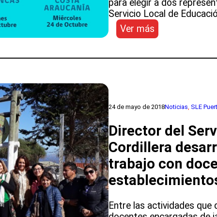
para elegir a dos represen
COQUIMBO
Servicio Local de Educació
:
Ver más
Se
inician
las
elecciones
de
representante
de
24 de mayo de 2018
Noticias
, 
SLE Puert
madres,
Director del Ser
padres
y
Cordillera desar
apoderados
trabajo con doce
para
el
establecimiento
Comité
Directivo
Entre las actividades que 
de
docentes encargadas de ja