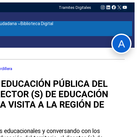
Instagram
LinkedIn
Facebook
X
YouTu
Tramites Digitales
ciudadana
Biblioteca Digital
A
dillera
 EDUCACIÓN PÚBLICA DEL
RECTOR (S) DE EDUCACIÓN
A VISITA A LA REGIÓN DE
s educacionales y conversando con los