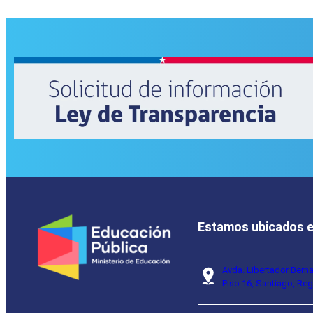
Estamos ubicados 
Avda. Libertador Bern
Piso 16, Santiago, Reg