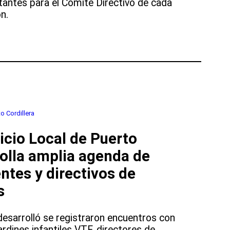
tantes para el Comité Directivo de cada
n.
s
o Cordillera
vicio Local de Puerto
rolla amplia agenda de
ntes y directivos de
s
desarrolló se registraron encuentros con
rdines infantiles VTF, directores de