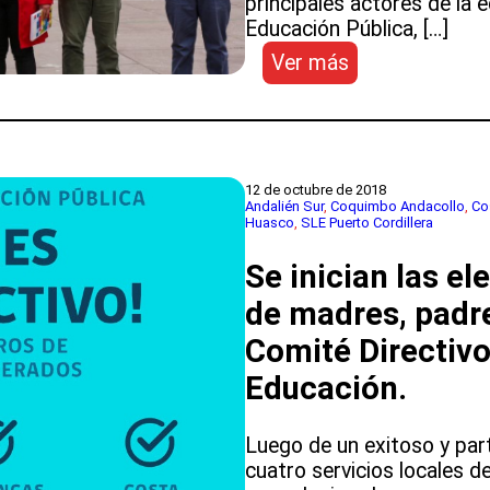
principales actores de la ed
Educación Pública, […]
:
Ver más
FORTALECER
LA
EDUCACIÓN
PÚBLICA
DEL
12 de octubre de 2018
Andalién Sur
, 
Coquimbo Andacollo
, 
Co
TERRITORIO:
Huasco
, 
SLE Puerto Cordillera
DIRECTOR
(S)
Se inician las e
DE
de madres, padr
EDUCACIÓN
PÚBLICA
Comité Directivo
REALIZA
Educación.
VISITA
A
LA
Luego de un exitoso y par
REGIÓN
cuatro servicios locales d
DE